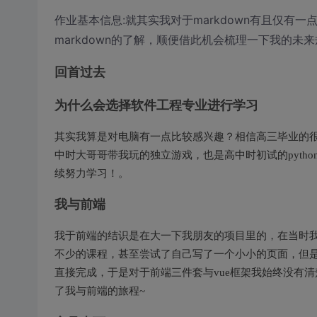
作业基本信息:就其实我对于markdown有且仅
markdown的了解，顺便借此机会梳理一下我的未
回首过去
为什么会选择软件工程专业进行学习
其实我算是对电脑有一点比较感兴趣？相信高三毕业的很
中时大哥哥带我玩的独立游戏，也是高中时初试的pyth
续努力学习！。
我与前端
我于前端的结识是在大一下我朋友的项目里的，在当时
不少的课程，甚至尝试了自己写了一个小小的页面，但是a
直接完成，于是对于前端三件套与vue框架我始终没有
了我与前端的旅程~