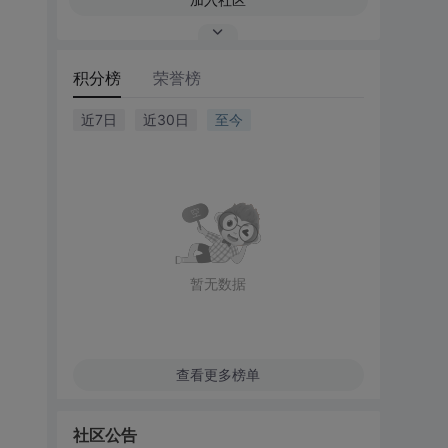
积分榜
荣誉榜
近7日
近30日
至今
暂无数据
查看更多榜单
社区公告