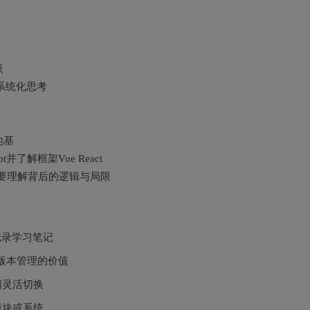
识
系统化思考
地基
t并了解框架Vue React
是要理解背后的逻辑与局限
记录学习笔记
与版本管理的价值
间灵活切换
模块或系统