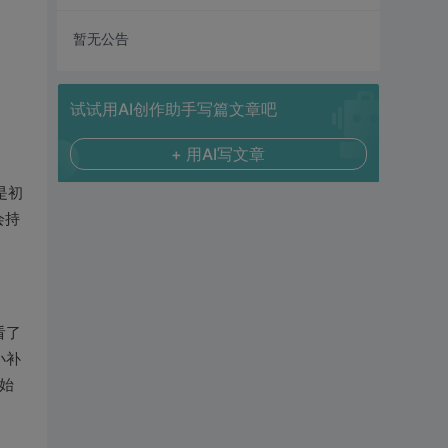
暂无公告
试试用AI创作助手写篇文章吧
+ 用AI写文章
是初
会持
看了
小补
始