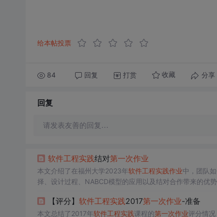
给本帖投票
84
回复
打赏
分享
收藏
回复
请发表友善的回复…
软件工程
实践
结对
第一次
作业
本文介绍了在福州大学2023年
软件工程
实践
作业
中，团队如
择、设计过程、NABCD模型的应用以及结对合作带来的优
作的价值。
【评分】
软件工程
实践
2017
第一次
作业
-准备
本文总结了2017年
软件工程
实践
课程的
第一次
作业
评分情况