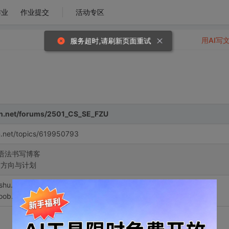
作业
作业提交
活动专区
用AI写
服务超时,请刷新页面重试
dn.net/forums/2501_CS_SE_FZU
n.net/topics/619950793
wn语法书写博客
习方向与计划
anshu.com/p/698b27559fc1
oob.com/markdown/md-tutorial.html