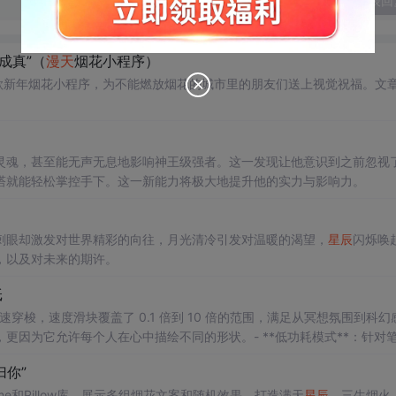
发表回
成真”（
漫天
烟花小程序）
来制作一款新年烟花小程序，为不能燃放烟花的城市里的朋友们送上视觉祝福。文
灵魂，甚至能无声无息地影响神王级强者。这一发现让他意识到之前忽视
塔就能轻松掌控手下。这一新能力将极大地提升他的实力与影响力。
刺眼却激发对世界精彩的向往，月光清冷引发对温暖的渴望，
星辰
闪烁唤
，以及对未来的期许。
纸
快速穿梭，速度滑块覆盖了 0.1 倍到 10 倍的范围，满足从冥想氛围到科幻
，更因为它允许每个人在心中描绘不同的形状。- **低功耗模式**：针对
并降低粒子数量，确保长时间使用不发热。- **颜色自定义**：支持 RGB 
你”
珀色，甚至让不同区域呈现渐变效果。
game和Pillow库，展示多组烟花文案和随机效果，打造满天
星辰
、三生烟火