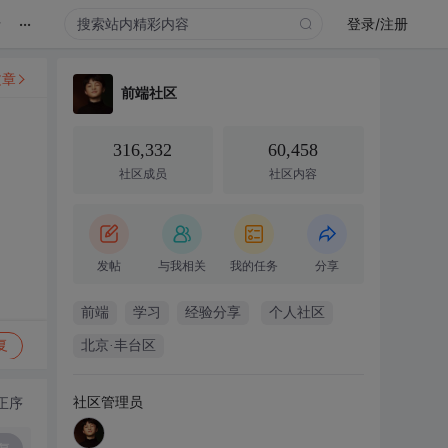
...
录
登录/注册
文章
前端社区
316,332
60,458
社区成员
社区内容
发帖
与我相关
我的任务
分享
前端
学习
经验分享
个人社区
复
北京·丰台区
社区管理员
正序