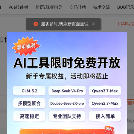
N
Vue技能树
简历/就业指导
立码吐槽
技术交流
BUG记
用AI写
服务超时,请刷新页面重试
如你。
转发到动态
举报
写回
切换为时间