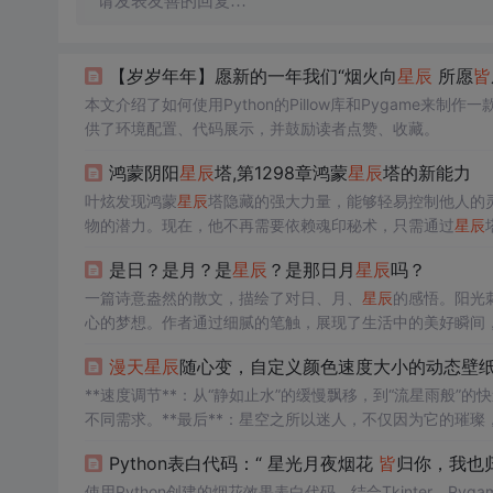
请发表友善的回复…
【岁岁年年】愿新的一年我们“烟火向
星辰
所愿
皆
本文介绍了如何使用Python的Pillow库和Pygame
供了环境配置、代码展示，并鼓励读者点赞、收藏。
鸿蒙阴阳
星辰
塔,第1298章鸿蒙
星辰
塔的新能力
叶炫发现鸿蒙
星辰
塔隐藏的强大力量，能够轻易控制他人的
物的潜力。现在，他不再需要依赖魂印秘术，只需通过
星辰
是日？是月？是
星辰
？是那日月
星辰
吗？
一篇诗意盎然的散文，描绘了对日、月、
星辰
的感悟。阳光
心的梦想。作者通过细腻的笔触，展现了生活中的美好瞬间
漫天
星辰
随心变，自定义颜色速度大小的动态壁
**速度调节**：从“静如止水”的缓慢飘移，到“流星雨般”的
不同需求。**最后**：星空之所以迷人，不仅因为它的璀璨
电脑和低配设备，提供“省电模式”，将帧率锁定在 30fps，
Python表白代码：“ 星光月夜烟花
皆
归你，我也归
或预设色板，你可以将
星辰
设定为冷冽的冰蓝色、温暖的琥
使用Python创建的烟花效果表白代码，结合Tkinter、Py