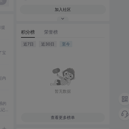
复
加入社区
章提
积分榜
荣誉榜
近7日
近30日
至今
了宝
起内
暂无数据
感的
笔记本
色值
查看更多榜单
、十