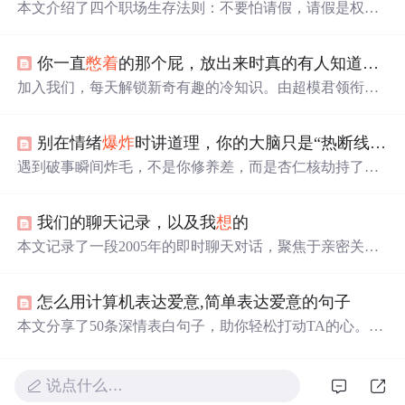
本文介绍了四个职场生存法则：不要怕请假，请假是权
利，应合理休息；工作量太重，要及时与领导沟通；受委
屈别
憋着
，要合理表达感受和立场；有矛盾直接说，注意
你一直
憋着
的那个屁，放出来时真的有人知道吗？我先告诉你
方式方法。适度表达、请假和拒绝，才能成为职场聪明
人。
加入我们，每天解锁新奇有趣的冷知识。由超模君领衔，
恐恐恐编剧，杨羊羊插画，带你进入一个充满乐趣的知识
世界。关注“
爆炸
吧知识”，让你的知识储备与众不同。
别在情绪
爆炸
时讲道理，你的大脑只是“热断线”了
遇到破事瞬间炸毛，不是你修养差，而是杏仁核劫持了大
脑，导致理性“热断线”。千万别去疯狂运动发泄，那只会
火上浇油。别跟发热的系统讲道理，而是要通过感官着陆
我们的聊天记录，以及我
想
的
（冷水/视觉刺激）和长呼气，强制降温重启。
本文记录了一段2005年的即时聊天对话，聚焦于亲密关系
中的沟通失效、情绪压抑与认知错位。双方表现出表达意
愿弱化、需求未被响应、行为承诺不一致等典型互动问
怎么用计算机表达爱意,简单表达爱意的句子
题，并触及情感耗竭、自我边界意识觉醒及关系本质的哲
学反思。内容涉及情绪管理、人际反馈机制、依恋表达方
本文分享了50条深情表白句子，助你轻松打动TA的心。从
式等心理学相关要素，属人际关系分析范畴。
甜蜜的比喻到真挚的承诺，无论是初次告白还是加深感
情，都有适用的表达。无论你是
想
浪漫求婚，还是日常小
确幸，这里都有灵感。
说点什么…