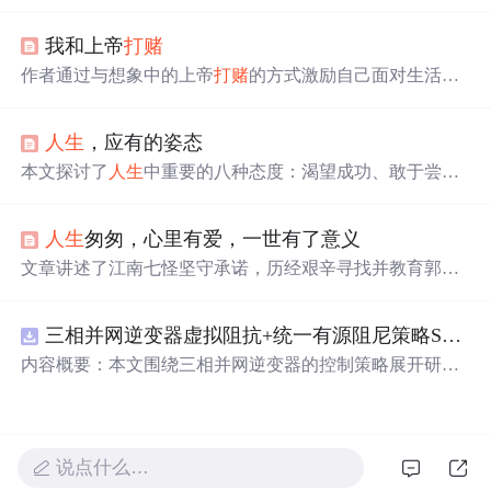
现象，认为创业成功并非简单
赌
博，而是技术和运营实力
的体现。同时批评了大佬间通过
打
赌
来进行炒作的行为。
我和上帝
打
赌
作者通过与想象中的上帝
打
赌
的方式激励自己面对生活的
挑战。在不断克服困难的过程中，展现出一种积极向上的
人生
态度。
人生
，应有的姿态
本文探讨了
人生
中重要的八种态度：渴望成功、敢于尝
试、尽早尽孝、认识到
人生
没有如果、认识自我、重视健
康、珍惜时间和珍惜朋友。每一种态度都对个人的成长和
人生
匆匆，心里有爱，一世有了意义
发展至关重要。
文章讲述了江南七怪坚守承诺，历经艰辛寻找并教育郭靖
的故事，展现了他们侠义精神和对教育的执着。他们的坚
持不仅成就了郭靖，也丰富了他们自己的
人生
价值。
三相并网逆变器虚拟阻抗+统一有源阻尼策略SVPWM+SPWM调制仿真
内容概要：本文围绕三相并网逆变器的控制策略展开研
究，重点探讨了虚拟阻抗与统一有源阻尼相结合的控制方
法，并实现了SVPWM（空间矢量脉宽调制）与SPWM
（正弦脉宽调制）两种调制方式在Simulink平台下的仿真建
模。通过引入虚拟阻抗改善系统输出阻抗特性，结合统一
说点什么…
有源阻尼技术有效抑制LC或LCL滤波器引起的谐振问题，