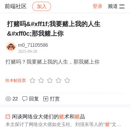
前端社区
登录
频道
加入
帖子详情
社区
前端社区
感慨
打赌吗&#xff1f;我要赌上我的人生
&#xff0c;那我赌上你
m0_71105586
2025-09-28
打赌吗？我要赌上我的人生，那我赌上你
给本帖投票
22
回复
打赏
闲谈网络业大佬们的
赌
术和
赌
品
本文探讨了网络业大佬如史玉柱、刘强东等人的“
赌
”文化