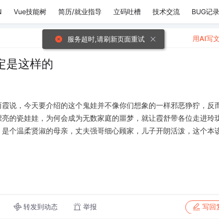
N
Vue技能树
简历/就业指导
立码吐槽
技术交流
BUG记
用AI写
服务超时,请刷新页面重试
定是这样的
而霞说，今天要介绍的这个鬼娃并不像你们想象的一样邪恶狰狞，反
漂亮的瓷娃娃，为何会成为无数家庭的噩梦，就让霞舒带各位走进玲
，是个温柔贤淑的母亲，丈夫强哥细心顾家，儿子开朗活泼，这个本
转发到动态
举报
写回