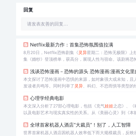
回复
请发表友善的回复…
Netflix最新力作：首集恐怖氛围值拉满
8月20日，Netflix恐怖剧集《
灵异
星期二：恐怖无极限》上
集《婚纱》登顶榜单，获高分，展现人性与宿命。该剧将恐
浅谈恐怖漫画－恐怖的源头 恐怖漫画:漫画文化里
本文探讨了恐怖漫画中恐惧的来源，如对象强大或未知，且
发读者共鸣等。同时列举了
灵异
、科幻、不恐而惧等类型的
心理学经典电影
本文深入分析了27部心理电影，包括《充气
娃娃
之恋》、《
以及电影艺术与现实真实性的关系。从《美丽心灵》到《本
类行为背后的心理动机。
全球首家机器人酒店“大裁员”！别了，人工智障
世界首家机器人酒店因机器人效率低下而大规模裁员，反映