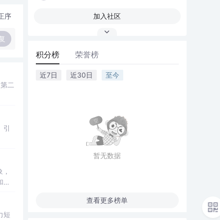
正序
加入社区
复
积分榜
荣誉榜
近7日
近30日
至今
；第二
、引
暂无数据
象，
和人
查看更多榜单
力短