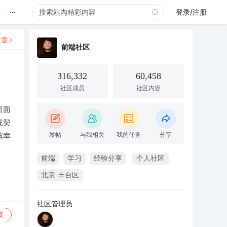
...
录
登录/注册
文章
前端社区
316,332
60,458
社区成员
社区内容
而面
珑契
发帖
与我相关
我的任务
分享
该幸
前端
学习
经验分享
个人社区
北京·丰台区
社区管理员
复