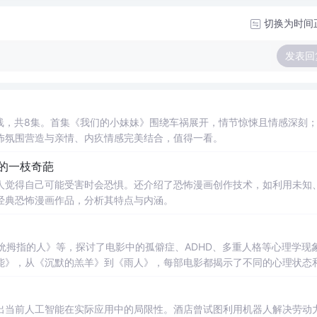
切换为时间
发表回
线，共8集。首集《我们的小妹妹》围绕车祸展开，情节惊悚且情感深刻
怖氛围营造与亲情、内疚情感完美结合，值得一看。
的一枝奇葩
人觉得自己可能受害时会恐惧。还介绍了恐怖漫画创作技术，如利用未知
经典恐怖漫画作品，分析其特点与内涵。
吮拇指的人》等，探讨了电影中的孤僻症、ADHD、多重人格等心理学现
能》，从《沉默的羔羊》到《雨人》，每部电影都揭示了不同的心理状态
出当前人工智能在实际应用中的局限性。酒店曾试图利用机器人解决劳动