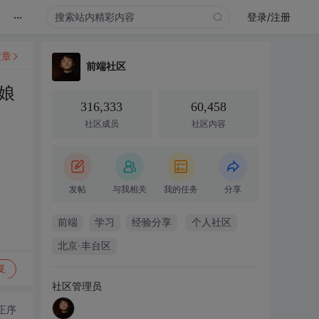
...
录
登录/注册
文章
前端社区
娘
316,333
60,458
社区成员
社区内容
发帖
与我相关
我的任务
分享
前端
学习
经验分享
个人社区
北京·丰台区
复
社区管理员
正序