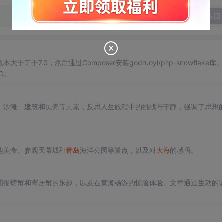
发表回
于等于7.0，然后通过Composer安装godruoyi/php-snowflake库
D。
、沙滩、建筑和贝壳等元素，反思人生旅程中的挑战与宁静，强调了思想
地美食、参观天幕城和
青岛
海洋公园等景点，以及对
大海
的感悟。
捕捉螃蟹和寄居蟹的乐趣，以及在黄海畅游的惊险体验。文章通过生动的