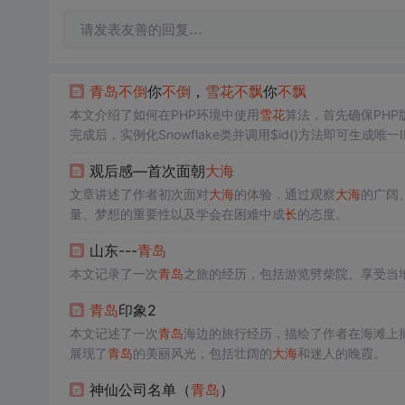
请发表友善的回复…
青岛
不
倒
你
不
倒
，
雪
花
不
飘
你
不
飘
本文介绍了如何在PHP环境中使用
雪
花
算法，首先确保PHP版本大
完成后，实例化Snowflake类并调用$id()方法即可生成唯一I
观后感—首次面朝
大海
文章讲述了作者初次面对
大海
的体验，通过观察
大海
的广阔
量、梦想的重要性以及学会在困难中成
长
的态度。
山东---
青岛
本文记录了一次
青岛
之旅的经历，包括游览劈柴院、享受当
青岛
印象2
本文记述了一次
青岛
海边的旅行经历，描绘了作者在海滩上
展现了
青岛
的美丽风光，包括壮阔的
大海
和迷人的晚霞。
神仙公司名单（
青岛
）