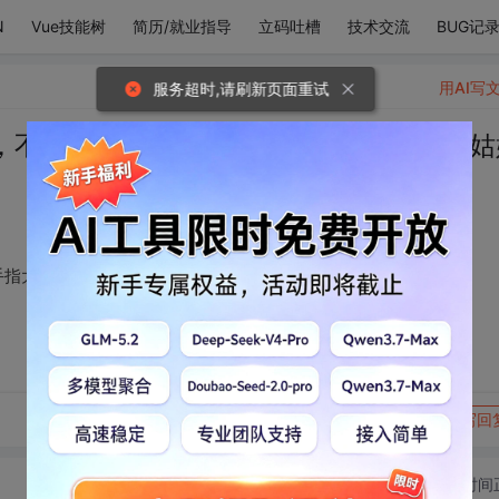
N
Vue技能树
简历/就业指导
立码吐槽
技术交流
BUG记
用AI写
服务超时,请刷新页面重试
，不要问我多少量，手指大海方向，只要姑
手指大海方向，只要姑娘长的好，一杯雪碧我就倒
转发到动态
举报
写回
切换为时间