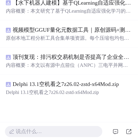
【水下机器人建模】基于QLearning自适应强化学习PID控制器在AUV中的应用研究（Matlab代码实现）
内容概要：本文研究了基于QLearning自适应强化学习的PI
D控制器在自主水下航行器（AUV）中的应用，通过Matla
b代码实现了对水下机器人的动力学建模与运动控制。重点
视频模型GGUF量化元数据工具｜原创源码+测试+离线报告
探讨了将强化学习算法QLearning与传统PID控制相结合的
方法，以提升AUV在复杂、时变及非线性水下环境中的自
原创本地工程分析工具合集单项资源。每个压缩包均包含
适应控制能力。文中系统分析了AUV的运动学与动力学特
完整 JavaScript/Node.js 源码、3 项自动化测试、可复现合
性，阐述了传统PID参数整定面临的挑战，并提出采用QLe
成示例、离线 HTML/JSON/SVG 报告、1080×720 真实运
arning算法在线动态优化PID控制器的比例、积分和微分参
顶刊复现：排污权交易机制是否提高了企业全要素生产率 -来自中国上市公司的证据（论文+数据）
行效果图、README、运行说明、功能清单、MIT License
数，从而实现对系统误差、响应速度、超调量等性能指标
及原创授权声明。Node.js 18+ 可直接运行，零第三方运行
内容概要：本文以有源中点箝位（ANPC）三电平并网逆
的综合优化。通过Matlab仿真实验验证了该复合控制策略
依赖，适合开发者进行工程预检、质量审查和交付复核。
变器为研究对象，提出并构建了一套融合双极性倍频脉宽
在轨迹跟踪精度、抗外部干扰能力和系统鲁棒性方面的显
调制（DPWMA）、正负序分离锁相控制与电网电压前馈
著优势，充分展示了强化学习在智能水下装备自主控制领
Delphi 13.1空机看之7z26.02-zstd-x64Mod.zip
的一体化高性能并网控制策略。通过深入分析ANPC三电
域的可行性和应用潜力。; 适合人群：具备自动控制理论基
平拓扑在开关损耗均衡、中点电位可控性及输出谐波低等
Delphi 13.1空机看之7z26.02-zstd-x64Mod.zip
础、强化学习基础知识及Matlab编程能力的研究生、科研
方面的结构优势，确立了其作为大功率高质量并网系统的
人员和自动化、海洋工程、机器人等相关领域的技术研发
硬件基础。在此基础上，DPWMA调制策略有效提升等效
人员。; 使用场景及目标：①用于水下机器人、无人潜航器
开关频率，显著降低输出电流电压的总谐波畸变率，优化
等智能移动装备的高精度运动控制系统设计与开发；②开
稳态电能质量；正负序分离锁相技术精准剥离电网电压中
展强化学习与经典控制理论融合创新的教学案例与科学研
的负序扰动分量，保障电网不平衡工况下的相位同步精度
究；③解决传统固定参数PID控制器在面对模型不确定性
与并网电流对称性；电网电压前馈控制则通过前瞻性补偿
说点什么…
和环境扰动时适应性差、控制性能下降的关键问题。; 阅读
机制，突破传统闭环控制的响应滞后瓶颈，大幅提升系统