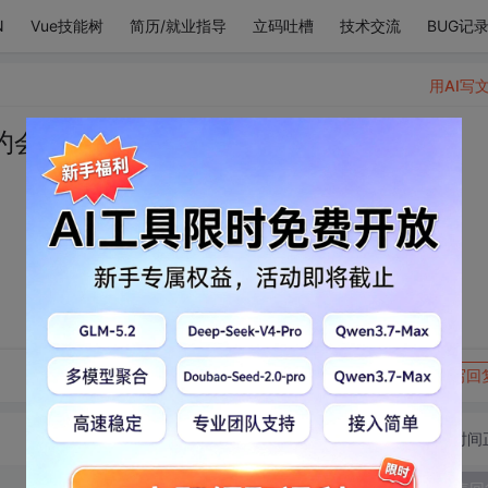
N
Vue技能树
简历/就业指导
立码吐槽
技术交流
BUG记
用AI写
约会
转发到动态
举报
写回
切换为时间