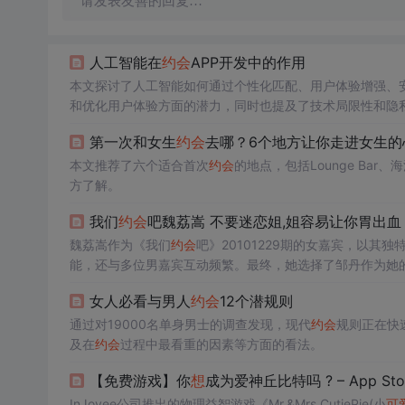
请发表友善的回复…
人工智能在
约会
APP开发中的作用
本文探讨了人工智能如何通过个性化匹配、用户体验增强、
和优化用户体验方面的潜力，同时也提及了技术局限性和隐
第一次和女生
约会
去哪？6个地方让你走进女生的
本文推荐了六个适合首次
约会
的地点，包括Lounge Ba
方了解。
我们
约会
吧魏荔嵩 不要迷恋姐,姐容易让你胃出血
魏荔嵩作为《我们
约会
吧》20101229期的女嘉宾，以
能，还与多位男嘉宾互动频繁。最终，她选择了邹丹作为她
女人必看与男人
约会
12个潜规则
通过对19000名单身男士的调查发现，现代
约会
规则正在快
及在
约会
过程中最看重的因素等方面的看法。
【免费游戏】你
想
成为爱神丘比特吗 ? – App Sto
InJoyee公司推出的物理益智游戏《Mr.&Mrs.CutiePie(小
可