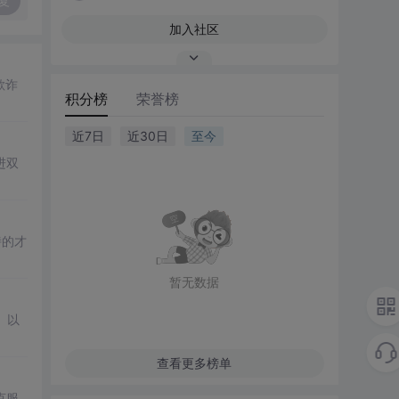
复
加入社区
欺诈
积分榜
荣誉榜
近7日
近30日
至今
进双
诗的才
暂无数据
、以
查看更多榜单
克服