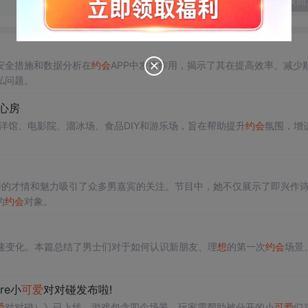
发表回
安全措施和数据分析在
约会
APP中发挥作用，揭示了其在提高效率、减少
私问题。
心房
r、海洋馆、电影院、溜冰场、食品DIY和游乐场，旨在帮助提升
约会
氛围，增
其独特的才情和魅力吸引了众多男嘉宾的关注。节目中，她不仅展示了即兴作
的
约会
对象。
速变化。本篇总结了男士们对于如何认识新朋友、理
想
的第一次
约会
场景
re小
可爱
对对碰发布啦!
爱
对对碰）》已上线。游戏包含四个场景，玩家需帮助被分开的小
可爱
们