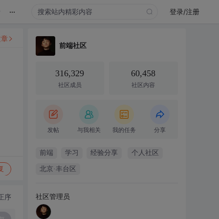
...
录
登录/注册
文章
前端社区
316,329
60,458
社区成员
社区内容
发帖
与我相关
我的任务
分享
前端
学习
经验分享
个人社区
复
北京·丰台区
社区管理员
正序