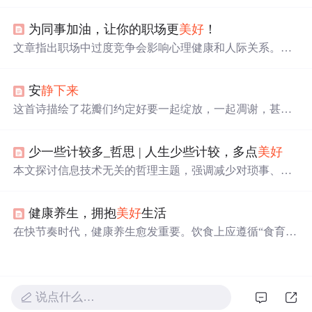
本文探讨了浮躁情绪的负面影响，如半途而废、心理疾病
及焦虑，强调了保持内心宁静的重要性。文章建议通过自
为同事加油，让你的职场更
美好
！
我控制、坚守信念和拒绝浮躁，培养乐观心态，学会调整
情绪，正确对待压力，以达到心灵的平和。
文章指出职场中过度竞争会影响心理健康和人际关系。竞
争并非全然坏事，但要抑制过度竞争意识。可通过冷静、
找根源、自我打气等方法调整。应认识到同事的成功也是
安
静下来
自己的成功，支持和为团队喝彩，还给出欣赏同事成功的
具体步骤，让职场更
美好
。
这首诗描绘了花瓣们约定好要一起绽放，一起凋谢，甚至
一起美丽到老去，表达了生命中不可分割的羁绊与
美好
。
天使的劝阻无法改变他们的誓言，展现了对生命的执着与
少一些计较多_哲思 | 人生少些计较，多点
美好
珍惜。
本文探讨信息技术无关的哲理主题，强调减少对琐事、得
失与人际纠葛的过度计较，倡导以淡然心态面对生活。核
心观点包括：冷静区分事务轻重缓急以减轻压力；及时放
健康养生，拥抱
美好
生活
手避免小事引发连锁负面后果；接纳不完美，将精力转向
发现生活
美好
。文中援引丰子恺语录及马拉松冠军故事佐
在快节奏时代，健康养生愈发重要。饮食上应遵循“食育”
证观点，落脚于心理调适与积极生活态度。
理念，顺应四季；作息方面要优化睡眠环境、规律午休；
适度运动可选择功能性训练；心态调节可通过冥
想
、培养
兴趣爱好等。将健康养生融入日常，能开启
美好
生活。
说点什么…