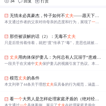
34
回复
打赏
无情未必真豪杰，怜子如何不
丈夫
——愿天下有情人终成眷属
本文通过作者的父亲对待母亲的态度和行为，展现了
一个
理想
丈夫
的形象。文章强调了在家庭中，
丈夫
应当坚定站
在妻子一边的重要性，并阐述了如何维护健康的家庭关
那些被误解的话（2）：无毒不
丈夫
系。
只是后世传着传着，就把“度”传承了“毒”，意思也就被去
曲解成“要成就大事业必须手段毒辣了”。其实，不管要不
要干一凡大事业，即便普通人在平时也需要培养自己。"无
丈夫
用肉体保护妻儿：为何总有人沉溺于“患难救赎”？
毒不
丈夫
”其实是从“无度不
丈夫
”演变而来的，
一个
人想要
取得一定的成绩，“度量”是不可或缺的，这样自己不止有
一段关于在灾难中
丈夫
保护妻儿的视频引发了热议。本文
开心的事，即便遇到些人让自己不开心了。让自己能快速
探讨了在这种极端情况下展现出来的责任感和真爱，并反
转换心情，对自己也有很大益处。自己犯错的时候是不是
思了日常生活中人们对于责任的态度。
也想让别人宽容自己？更何况，人非圣贤孰能无过，
模范
丈夫
的条件
本文列举了44条关于理想
丈夫
应具备的行为规范，涵盖经
济责任、情感表达、身体健康、家庭关系、日常关怀、纪
念日重视、尊重包容、沟通方式及价值观认同等方面，强
看
一个
大男人是怎样处理家庭矛盾的（绝对经典）（转）
调在婚姻中以爱为前提的主动付出、尊重与理解，突出伴
侣间平等、信任与持续经营亲密关系的核心理念。
本文通过
一个
具体案例，展示了
丈夫
在处理家庭矛盾中的