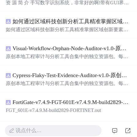
资 源 简 介 手写数字识别系统，非常好的啊!带有GUI界
面，使用方便! 详 情 说 明 用这个手写数字识别系统，你可
以轻松地识别手写数字。这个系统不仅功能强大，而且还
如何通过区域科技创新分析工具精准掌握区域创新要素分布与产业链融合现状？.docx
带有直观的图形用户界面（GUI），非常容易使用。你只
需要将手写数字输入系统，它将立即给出准确的识别结
如何通过区域科技创新分析工具精准掌握区域创新要素分
果。这个系统可以在各种场景中使用，无论是学校、工作
布与产业链融合现状？
还是日常生活，都能为你提供快速和准确的识别服务。它
是一个非常方便和实用的工具，你一定会喜欢它的！
Visual-Workflow-Orphan-Node-Auditor-v1.0-原创源码与文档.zip
原创本地工程审计与分析工具合集中的独立资源包。每个
ZIP包含完整源码、3项自动化测试、可复现合成示例、离
线HTML、JSON与SVG报告、1080×720真实运行效果图、
Cypress-Flaky-Test-Evidence-Auditor-v1.0-原创源码与文档.zip
README、运行说明、功能清单、MIT License及原创与授
权声明。解压后进入project目录，执行npm test验证算法，
原创本地工程审计与分析工具合集中的独立资源包。每个
执行npm run report生成报告，也可通过本地静态服务器打
ZIP包含完整源码、3项自动化测试、可复现合成示例、离
开网页。运行时零第三方依赖，不包含热点产品或开源项
线HTML、JSON与SVG报告、1080×720真实运行效果图、
目源码、Logo、官方截图、论文、生产日志或其他受限素
FortiGate-v7.4.9-FGT-601E-v7.4.9.M-build2829-FORTINET.out
README、运行说明、功能清单、MIT License及原创与授
材。适合前端开发、AI应用工程、测试审计和课程实践。
权声明。解压后进入project目录，执行npm test验证算法，
FGT_601E-v7.4.9.M-build2829-FORTINET.out
执行npm run report生成报告，也可通过本地静态服务器打
开网页。运行时零第三方依赖，不包含热点产品或开源项
目源码、Logo、官方截图、论文、生产日志或其他受限素
说点什么…
材。适合前端开发、AI应用工程、测试审计和课程实践。