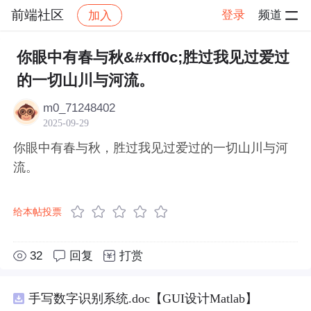
前端社区
登录
频道
加入
帖子详情
社区
前端社区
感慨
你眼中有春与秋&#xff0c;胜过我见过爱过
的一切山川与河流。
m0_71248402
2025-09-29
你眼中有春与秋，胜过我见过爱过的一切山川与河
流。
给本帖投票
32
回复
打赏
手写数字识别系统.doc【GUI设计Matlab】