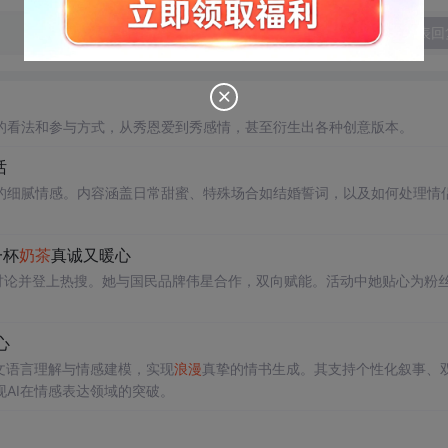
发表回
的看法和参与方式，从秀恩爱到秀感情，甚至衍生出各种创意版本。
话
的细腻情感。内容涵盖日常甜蜜、特殊场合如结婚誓词，以及如何处理情
一杯
奶茶
真诚又暖心
讨论并登上热搜。她与国民品牌伟星合作，双向赋能。活动中她贴心为粉
心
中文语言理解与情感建模，实现
浪漫
真挚的情书生成。其支持个性化叙事、
AI在情感表达领域的突破。