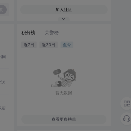
复
加入社区
积分榜
荣誉榜
近7日
近30日
至今
侣间
丝送
暂无数据
双语
查看更多榜单