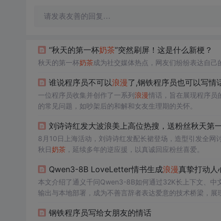
请发表友善的回复…
“秋天的第一杯
奶茶
”突然刷屏！这是什么新梗？
秋天的第一杯
奶茶
成为社交媒体热点，网友们纷纷表达自己
谁说程序员不可以
浪漫
了,钢铁程序员也可以写情
一位程序员收集并创作了一系列
浪漫
情话，旨在展现程序员
的常见问题，如吵架后的和解和女友生理期的关怀。
刘诗诗红发大波浪美上高位热搜，送粉丝秋天第
8月10日上海活动，刘诗诗红发配长裙登场，造型引发全网
秋日
奶茶
，延续多年的逆应援，以真诚回应粉丝喜爱。
Qwen3-8B LoveLetter情书生成
浪漫
真挚打动人
本文介绍了通义千问Qwen3-8B如何通过32K长上下文、
输出与本地部署，成为不善言辞者表达爱意的技术桥梁，展现
钢铁程序员写给女朋友的情话