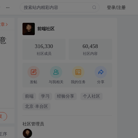
...
录
登录/注册
文章
前端社区
意
316,330
60,458
社区成员
社区内容
发帖
与我相关
我的任务
分享
前端
学习
经验分享
个人社区
北京·丰台区
复
社区管理员
正序