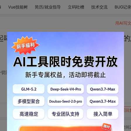
N
Vue技能树
简历/就业指导
立码吐槽
技术交流
BUG记
用AI写
起喝奶茶，冬天适合一切浪漫的事情，我的
漫的事情，我的意思是：和你。 ​​​
转发到动态
举报
写回
切换为时间