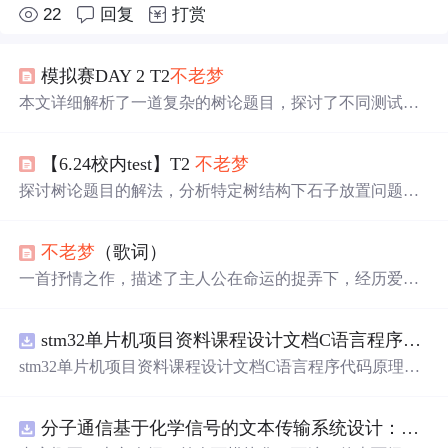
22
回复
打赏
模拟赛DAY 2 T2
不老梦
本文详细解析了一道复杂的树论题目，探讨了不同测试点
的解决方案，从直接输出到爆搜，再到优化的DFS回溯算
法。通过对比不同策略下的石子放置顺序，得出了最优解
【6.24校内test】T2
不老梦
的数学归纳证明。
探讨树论题目的解法，分析特定树结构下石子放置问题的
算法设计，涉及回溯、排序与动态规划策略。
不老梦
（歌词）
一首抒情之作，描述了主人公在命运的捉弄下，经历爱情
的甜蜜与苦楚，表达了对于缘分的感慨与对未来的期许。
stm32单片机项目资料课程设计文档C语言程序代码原理图电路PCB实例无线智能报警器的设计
stm32单片机项目资料课程设计文档C语言程序代码原理图
电路PCB实例无线智能报警器的设计
分子通信基于化学信号的文本传输系统设计：桌面式实验平台实现与非线性特性分析