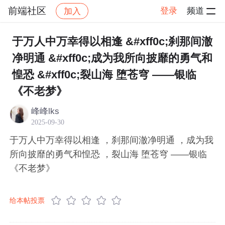
前端社区
登录
频道
加入
帖子详情
社区
前端社区
感慨
于万人中万幸得以相逢 &#xff0c;刹那间澈
净明通 &#xff0c;成为我所向披靡的勇气和
惶恐 &#xff0c;裂山海 堕苍穹 ——银临
《不老梦》
峰峰lks
2025-09-30
于万人中万幸得以相逢 ，刹那间澈净明通 ，成为我
所向披靡的勇气和惶恐 ，裂山海 堕苍穹 ——银临
《不老梦》
给本帖投票