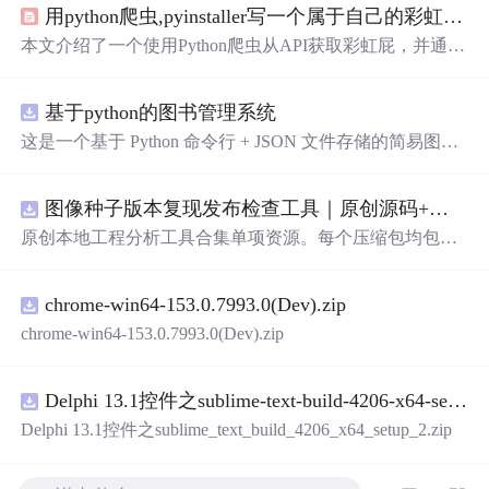
用python爬虫,pyinstaller写一个属于自己的彩虹屁生成器！（链接在文末自取）
本文介绍了一个使用Python爬虫从API获取彩虹屁，并通过
tkinter模块创建GUI的彩虹屁生成器。该程序经pyinstaller打
包后，可在无Python环境下运行。
基于python的图书管理系统
这是一个基于 Python 命令行 + JSON 文件存储的简易图书
管理系统。 核心功能：围绕"图书"和"读者"实现两类实体
管理，以及它们之间的借阅关系。 图书管理：支持图书的
图像种子版本复现发布检查工具｜原创源码+测试+离线报告
添加、删除、修改、搜索（按书名/作者/ISBN），每本书
记录馆藏总数和当前可借数量。 学生管理：支持学生信息
原创本地工程分析工具合集单项资源。每个压缩包均包含
的添加、删除、搜索（按姓名/学号），每人默认最多借阅
完整 JavaScript/Node.js 源码、3 项自动化测试、可复现合
5 本。 借阅管理：借书时自动校验库存是否充足、是否超
成示例、离线 HTML/JSON/SVG 报告、1080×720 真实运
过借阅上限、是否重复借阅；还书时自动判断是否逾期
chrome-win64-153.0.7993.0(Dev).zip
行效果图、README、运行
说
明、功能清单、MIT License
（期限 30 天）；支持查看全部借阅记录、逾期记录和某人
及原创授权声明。Node.js 18+ 可直接运行，零第三方运行
chrome-win64-153.0.7993.0(Dev).zip
当前在借图书。 技术特点：纯 Python 标准库实现，无需安
依赖，适合开发者进行工程预检、质量审查和交付复核。
装任何第三方依赖；采用分层架构（模型层 → 持久化层
→ 业务层 → 界面层），职责清晰，易于扩展或替换（比
Delphi 13.1控件之sublime-text-build-4206-x64-setup-2.zip
如把 JSON 换成数据库只需改 storage.py）；数据保存在本
Delphi 13.1控件之sublime_text_build_4206_x64_setup_2.zip
地 data/ 目录的 JSON 文件中，关闭程序数据不丢失