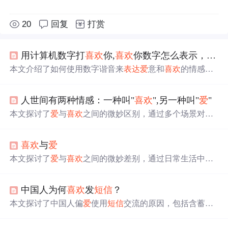
20
回复
打赏
用计算机数字打
喜欢
你,
喜欢
你数字怎么表示，“我
本文介绍了如何使用数字谐音来
表达
爱
意和
喜欢
的情感，
例如520代表
我
爱
你
，5730代表我
喜欢
你等。这些数字组合
常用于网络聊天、
短信
或社交媒体上
表达
情感。
人世间有两种情感：一种叫"
喜欢
",另一种叫"
爱
"
本文探讨了
爱
与
喜欢
之间的微妙区别，通过多个场景对比
了两者在情感
表达
、行为表现及
心
理状态上的不同，帮助
读者
更
好地理解这两种情感。
喜欢
与
爱
本文探讨了
爱
与
喜欢
之间的微妙差别，通过日常生活中的
各种场景对比两者的
心
态与行为表现，揭示了这两种情感
的不同之处。
中国人为何
喜欢
发
短信
？
本文探讨了中国人偏
爱
使用
短信
交流的原因，包括含蓄的
文化传统、节省成本、文字的情感价值及浪漫因素等，并
分析了
短信
在日常生活中的独特作用。