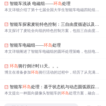
智能车浅谈 电磁组——
环岛
处理
本文详细介绍了第十七届全国大学生智能车电磁四轮组在
环岛
处理的技术实现，包括电感排布、入环、
环岛
内寻迹
和出环的策略。在入环阶段，通过预圆环判断和编码器计
智能车探索麦轮特色控制：三自由度循迹以及元素坡道、
程确定入环时机；
环岛
内利用陀螺仪积分进行寻迹；出环
时则依据陀螺仪积分判断，确保稳定驶出。整个过程中，
本文探讨了麦轮全向组的特色控制方案，包括三自由度循
陀螺仪积分持续执行，直至圆环处理完毕。
迹及元素坡道、
环岛
等处理方法。通过对麦轮速度分解、
运动模型的分析，提出了适用于不同场景的控制策略。
智能车电磁组——
环岛
处理
本文详细阐述了智能车电磁组的圆环处理策略，包括电感
排布、入环与出环的判断逻辑、预圆环与预出环处理，以
及关键阶段的代码实现，如入环后的陀螺仪寻迹和圆环
环岛
骑行倒计时11天。。。
内、外的电感切换。
博主在准备参加
环岛
骑行活动的过程中，经历了从充满激
情到遭遇挫折的心
路
历程。经过50km火山口、65km遵潭等
地的训练后，原本信心满满，但在150km金鸡岭挑战中因
智能车
环岛
处理：基于状态机与动态圆弧跟踪的鲁棒控制方案
体力透支而受挫。尽管面临巨大困难，最终仍坚持完成了
行程。
本文提出一种面向摄像头智能车的
环岛
处理方案，融合状
态机识别与动态圆弧跟踪控制。通过多特征图像分析（边
线突变、斜率变化、
宽
度变化）实现高鲁棒入口/出口识