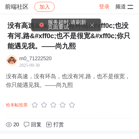
前端社区
登录
频道
加入
帖子详情
社区
前端社区
感慨
服务超时,请刷新
没有高速&#xff0c;没有环岛&#xff0c;也没
页面重试
有河,路&#xff0c;也不是很宽&#xff0c;你只
能遇见我。——尚九熙
m0_71222520
2025-09-30
没有高速，没有环岛，也没有河,路，也不是很宽，
你只能遇见我。——尚九熙
给本帖投票
20
回复
打赏