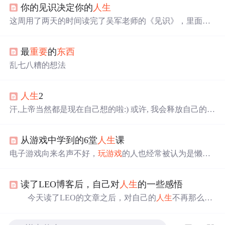
你的见识决定你的
人生
这周用了两天的时间读完了吴军老师的《见识》，里面有
很多对于
人生
非常好的建议，拿出来与大家一同分享 一.幸
福是目的，成功是手段 1.
人生
是一条河
人生
就像是一条
最
重要
的
东西
河，决定这条河能存放多少水不仅仅取决于河流的长度，
还有河流的穿度和深度。
人生
的长度虽不固定，但每个人
乱七八糟的想法
也都相差无几，那么想要
人生
活的更加精彩就需要拓宽我
们的宽度，挖掘我们的深度。 2.给三本学生的建议 我去过
中国的很多大学，985、211，...
人生
2
汗,上帝当然都是现在自己想的啦:) 或许, 我会释放自己的压
力; 或许, 我是个坚强的人; 我调整着自己, 努力着... 慢慢地,
我填平了我的坑, 我懂得我怎么样才能更好的
玩游戏
,那就
从游戏中学到的6堂
人生
课
是考个好大学,考上好的学校... 没错, 省考时,我又全新坐到
了年级第12的位置, 前近上百名的成绩让所有的老师同学刮
电子游戏向来名声不好，
玩游戏
的人也经常被认为是懒
目相看... 高考时,我同样也没让自己失望, 全市第36名, 来到
虫，无所事事，是住地下室的卢瑟。这是公正的评价吗？
了CSD, 终于我可天天玩我
我不这么认为。作为一个历经各个阶段，从小打小闹到一
读了LEO博客后，自己对
人生
的一些感悟
直玩到骨灰级的资深游戏玩家，
我要
说，游戏中能学到很
多
人生
教训，这些教训会让你最终成为更好的人。 我不是
今天读了LEO的文章之后，对自己的
人生
不再那么的
第一个从游戏中汲取智慧的人，相信也不会是最后一个。
迷茫，对自己的未来有了更多的信心。因为有前人走过的
不过网上现有的谈游戏中的智慧的文章多出于幽默调侃之
路，他们的成功，是能够很好的指导我们。 LEO博客