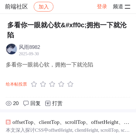
前端社区
登录
频道
加入
帖子详情
社区
前端社区
感慨
多看你一眼就心软&#xff0c;拥抱一下就沦
陷
风雨8982
2025-09-30
多看你一眼就心软，拥抱一下就沦陷
给本帖投票
20
回复
打赏
offsetTop、clientTop、scrollTop、offsetHeight、clientHeight、scrollHeight概念结合图片理解
本文深入探讨CSS中offsetHeight, clientHeight, scrollTop, scrol