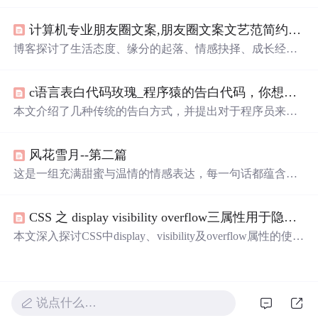
lHeight, clientTop和offsetTop等属性的区别与应用，通过实
例代码与图表展示，帮助读者理解各属性在网页布局中的
计算机专业朋友圈文案,朋友圈文案文艺范简约 很美很好听的文艺句子合集
作用。
博客探讨了生活态度、缘分的起落、情感抉择、成长经历
与平凡中的美好。作者通过富有诗意的语言，揭示了生活
的真谛在于心境、珍惜当下和对未来的期待。
c语言表白代码玫瑰_程序猿的告白代码，你想要吗？
本文介绍了几种传统的告白方式，并提出对于程序员来说
更创新且具有技术含量的告白方法，如使用VBS脚本编写
自动告白代码。
风花雪月--第二篇
这是一组充满甜蜜与温情的情感表达，每一句话都蕴含着
深深的喜爱和温柔，适合用来向爱人传递心中的情感。这
些短句不仅表达了作者对爱情的独特见解，也展示了情感
CSS 之 display visibility overflow三属性用于隐藏元素的区别
细腻的一面，让人感受到爱情的美好和力量。
本文深入探讨CSS中display、visibility及overflow属性的使用
方法，对比不同隐藏方式的效果，如保留位置的visibility:hi
dden与不保留位置的display:none，以及仅隐藏溢出内容的o
verflow:hidden。
说点什么…