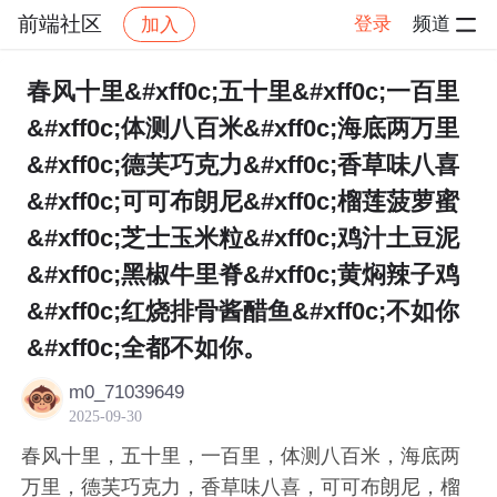
前端社区
登录
频道
加入
帖子详情
社区
前端社区
感慨
春风十里&#xff0c;五十里&#xff0c;一百里
&#xff0c;体测八百米&#xff0c;海底两万里
&#xff0c;德芙巧克力&#xff0c;香草味八喜
&#xff0c;可可布朗尼&#xff0c;榴莲菠萝蜜
&#xff0c;芝士玉米粒&#xff0c;鸡汁土豆泥
&#xff0c;黑椒牛里脊&#xff0c;黄焖辣子鸡
&#xff0c;红烧排骨酱醋鱼&#xff0c;不如你
&#xff0c;全都不如你。
m0_71039649
2025-09-30
春风十里，五十里，一百里，体测八百米，海底两
万里，德芙巧克力，香草味八喜，可可布朗尼，榴