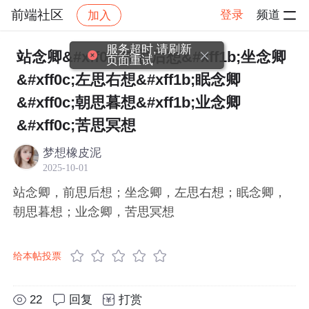
前端社区
登录
频道
加入
帖子详情
社区
前端社区
感慨
服务超时,请刷新
站念卿&#xff0c;前思后想&#xff1b;坐念卿
页面重试
&#xff0c;左思右想&#xff1b;眠念卿
&#xff0c;朝思暮想&#xff1b;业念卿
&#xff0c;苦思冥想
梦想橡皮泥
2025-10-01
站念卿，前思后想；坐念卿，左思右想；眠念卿，
朝思暮想；业念卿，苦思冥想
给本帖投票
22
回复
打赏