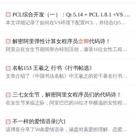
PCL综合开发（一）：Qt 5.14 + PCL 1.8.1 +VS 2017环境配置
本文详细记录了如何在VS环境下配置PCL，并结合Qt5界
面开发工具，重点解决PCL与Qt5不兼容问题，通过Cmake
编译VTK8.0.0以实现界面支持。适合PCL与Qt开发者环境
解密阿里弹性计算女程序员
念卿
代码诗！
配置参考。
阿里云在女生节期间举办特别活动，邀请16位女性工程师
分享代码诗与推荐书单。同时，回顾2018年弹性计算领域
的热门文章，涵盖ECS支持IPv6、库存不足的解决方案、
名帖153 王羲之 行书《行书帖选》
异构计算入门、企业级存储市场分析、Mac软件推荐、图
像识别技术揭秘、ECS运维技巧、镜像预设密码、标签管
文章介绍了《中国书法名帖》中王羲之的若干著名行书作
理增强以及sysbench性能测试框架。
品，如《姨母帖》、《平康帖》等，讨论了这些作品的艺
术风格、历史价值以及书法特点，展现了王羲之独特的书
三七女生节，解密阿里女程序员们的代码诗！
法艺术和家族传承。
在女生节来临之际，阿里巴巴的16位才华横溢的女性程序
员分享了她们的代码诗和推荐书单，展现了IT行业中女性
的独特魅力和贡献。
不一样的爱情语录[六]
该博客分享了50条爱情语录，涵盖对真爱的理解、恋爱与
婚姻的感悟、爱情中的相处之道等内容，如真爱是明知无