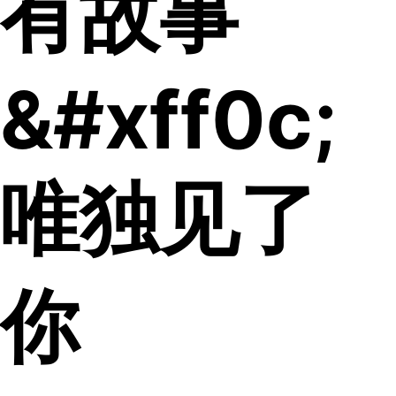
有故事
&#xff0c;
唯独见了
你