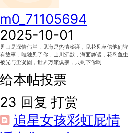
m0_71105694
2025-10-01
见山是深情伟岸，见海是热情澎湃，见花见草信他们皆
有故事，唯独见了你，山川沉默，海面静谧，花鸟鱼虫
被光与尘凝固，世界万籁俱寂，只剩下你啊
给本帖投票
23
回复
打赏
追星女孩彩虹屁情