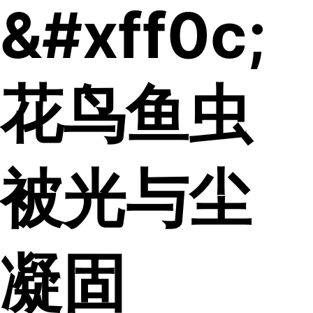
&#xff0c;
花鸟鱼虫
被光与尘
凝固