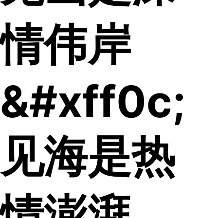
情伟岸
&#xff0c;
见海是热
情澎湃