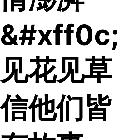
&#xff0c;
见花见草
信他们皆