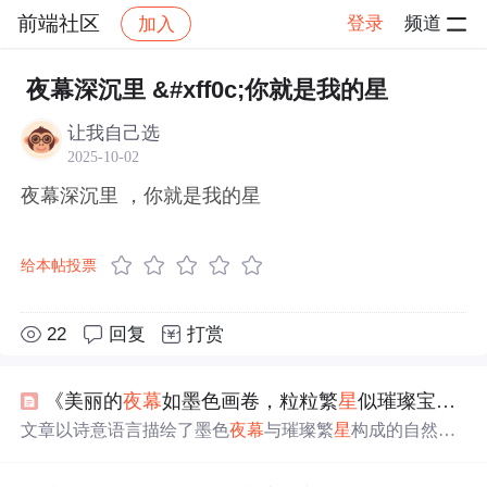
前端社区
登录
频道
加入
帖子详情
社区
前端社区
感慨
夜幕深沉里 &#xff0c;你就是我的星
让我自己选
2025-10-02
夜幕深沉里 ，你就是我的星
给本帖投票
22
回复
打赏
《美丽的
夜幕
如墨色画卷，粒粒繁
星
似璀璨宝石点缀其间。繁
文章以诗意语言描绘了墨色
夜幕
与璀璨繁
星
构成的自然景
象，强调繁
星
如宝石、灵动眼睛般的视觉意象及其带来的
宁静、神秘与沉浸式审美体验。内容聚焦于天文视觉现象