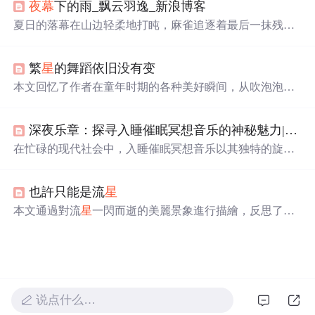
夜幕
下的雨_飘云羽逸_新浪博客
的文学化表达，不涉及天文观测技术、物理机制或信息技
术应用。
夏日的落幕在山边轻柔地打盹，麻雀追逐着最后一抹残
霞。大山传来
深沉
而孤寂的呼吸声，乌云带着满腔苦水，
倾诉着孤单的心事。霞光渐渐照亮大山的脸庞，天空披上
繁
星
的舞蹈依旧没有变
了一袭彩霞的外衣。河边的渔人收起钓竿，迎着昏黄的屋
檐，圆月将夜色揽入怀中，大山便在安详中安然睡去。
本文回忆了作者在童年时期的各种美好瞬间，从吹泡泡到
观察花草，再到与童年的告别，表达了对那段纯真时光的
怀念与不舍。
深夜乐章：探寻入睡催眠冥想音乐的神秘魅力|流静
在忙碌的现代社会中，入睡催眠冥想音乐以其独特的旋律
和节奏，为疲惫的心灵提供宁静，帮助人们放松并进入
深
沉
的睡眠状态。它不仅是音乐形式，更是一种生活态度，
也許只能是流
星
提醒我们在忙碌中放慢脚步，倾听内心声音。
本文通過對流
星
一閃而逝的美麗景象進行描繪，反思了生
命中那些短暫卻深刻的感受，以及這些感受在人們心中留
下的長遠影響。
说点什么…