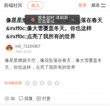
前端社区
登录
频道
加入
帖子详情
社区
前端社区
感慨
服务超时,请刷新
像星星燃烧天空&#xff0c;像花坠落在春天
页面重试
&#xff0c;像大雪覆盖冬天。你也这样
&#xff0c;点亮了我所有的世界
m0_71104307
2025-10-02
像星星燃烧天空，像花坠落在春天，像大雪覆盖冬
天。你也这样，点亮了我所有的世界
给本帖投票
31
回复
打赏