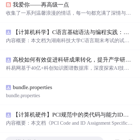
我爱你——再高级一点
收集了一系列温馨浪漫的情话，每一句都充满了深情与爱
意，适合用来表达对心爱之人的感情。
【计算机科学】C语言基础语法与编程实践：湖南科技大学期末考试核心知识点解析
内容概要：本文档为湖南科技大学C语言期末考试的试题
库，主要包含多套选择题，涵盖C语言的基础知识点，如
基本数据类型、运算符与表达式、控制结构（if、switch、
高校如何有效促进科研成果转化，提升产学研合作效率？.docx
循环）、数组、字符串处理、函数定义与调用、指针初步
等内容。题目形式为单项选择题，每道题后附有正确答
科易网基于40亿+科创知识图谱数据库，深度探索AI技术
案，旨在帮助学生巩固C语言语法和程序逻辑理解，提升
在技术转移、成果转化、技术经纪、知识产权、产业创
编程实践能力。; 适合人群：适用于高等院校计算机相关专
新、科技招商等垂直领域的多样化应用场景，研究科技创
业学习C语言课程的学生，特别是准备期末考试或需要强
bundle.properties
新领域的AI+数智化解决方案，推动科技创新与产业创新
化基础知识的初学者。; 使用场景及目标：①用于考前复
智能化发展。
bundle.properties
习，检验对C语言核心概念的掌握程度；②辅助教师出题
或课堂教学练习；③通过反复练习提高编程思维与代码逻
辑分析能力。; 阅读建议：建议结合教材和上机实践进行练
【计算机硬件】PCI规范中的类代码与能力ID分配：设备功能分类及扩展能力标识系统设计
习，重点关注易错题和涉及复杂逻辑控制的题目，理解每
内容概要：本文档《PCI Code and ID Assignment Specificati
道题背后的程序执行流程，以达到真正掌握语言特性的目
on Revision 1.10》由PCI-SIG发布，定义了PCI设备的类代
的。
码（Class Codes）、能力标识（Capability IDs）和扩展能