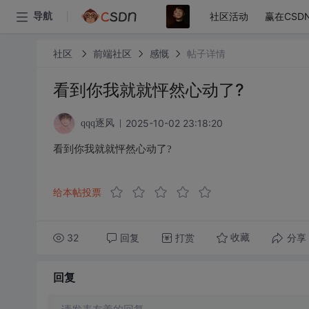
社区活动
赢在CSD
导航
社区
前端社区
感慨
帖子详情
看到你我就就怦然心动了?
2025-10-02 23:18:20
qqq逐风
看到你我就就怦然心动了?
给本帖投票
32
回复
打赏
分享
收藏
回复