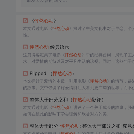
请发表友善的回复…
《
怦然心动
》
本文通过电影《
怦然心动
》探讨了中美文化中对于早恋、个
性。
怦然心动
经典语录
这篇博客汇集了电影《
怦然心动
》中的经典台词，展现了主
求、对爱情的期待以及对平凡生活的珍视。同时，这些句子
的光芒。
Flipped （
怦然心动
）
本文探讨了爱情的本质，引用电影《
怦然心动
》的情节，讲述
的故事。文中强调了好爱情能让人看到更广阔的世界，而不
整体大于部分之和（
怦然心动
影评）
本文通过电影《
怦然心动
》讲述了一个关于成长的故事，强
如何在彼此的影响下学会理解和欣赏对方的美。
整体大于部分_
怦然心动
:“整体大于部分之和”究
本文通过分析电影《
怦然心动
》的叙事手法及角色成长经历