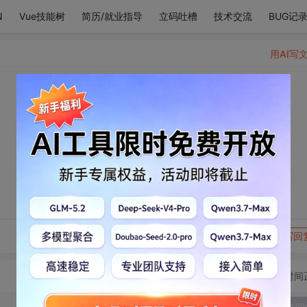
N
Vue技能树
简历/就业指导
立码吐槽
技术交流
BUG记
用AI写
转发到动态
举报
写回
切换为时间