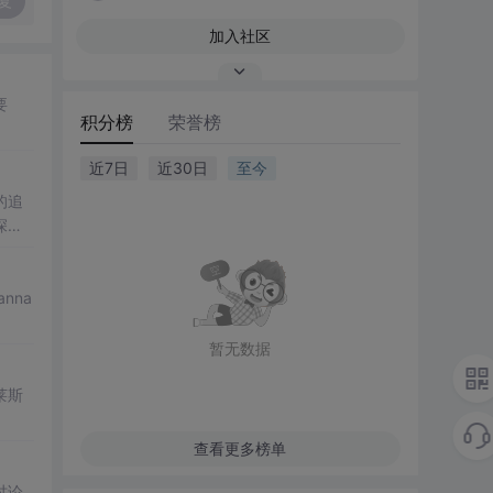
复
加入社区
要
积分榜
荣誉榜
近7日
近30日
至今
的追
深处
nna
暂无数据
莱斯
查看更多榜单
讨论