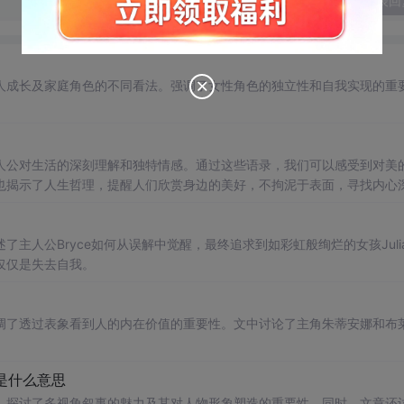
发表回
人成长及家庭角色的不同看法。强调了女性角色的独立性和自我实现的重
人公对生活的深刻理解和独特情感。通过这些语录，我们可以感受到对美
也揭示了人生哲理，提醒人们欣赏身边的美好，不拘泥于表面，寻找内心
了主人公Bryce如何从误解中觉醒，最终追求到如彩虹般绚烂的女孩Julia
仅仅是失去自我。
调了透过表象看到人的内在价值的重要性。文中讨论了主角朱蒂安娜和布
竟是什么意思
，探讨了多视角叙事的魅力及其对人物形象塑造的重要性。同时，文章还