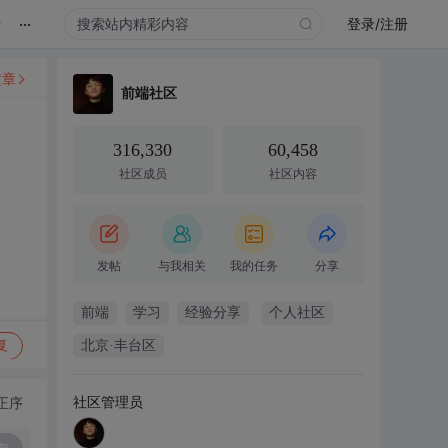
...
录
登录/注册
文章
前端社区
316,330
60,458
社区成员
社区内容
发帖
与我相关
我的任务
分享
前端
学习
经验分享
个人社区
复
北京·丰台区
社区管理员
正序