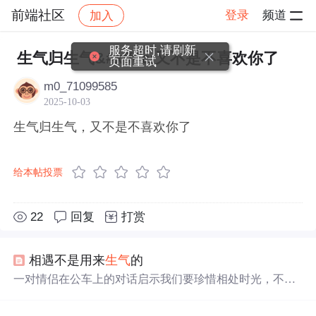
前端社区
登录
频道
加入
帖子详情
社区
前端社区
感慨
服务超时,请刷新
生气归生气&#xff0c;又不是不喜欢你了
页面重试
m0_71099585
2025-10-03
生气归生气，又不是不喜欢你了
给本帖投票
22
回复
打赏
相遇不是用来
生气
的
一对情侣在公车上的对话启示我们要珍惜相处时光，不应
让工作压力影响彼此感情。金代禅师的故事进一步说明了
生活的本质并非为
生气
，而是要学会放下执念，享受当