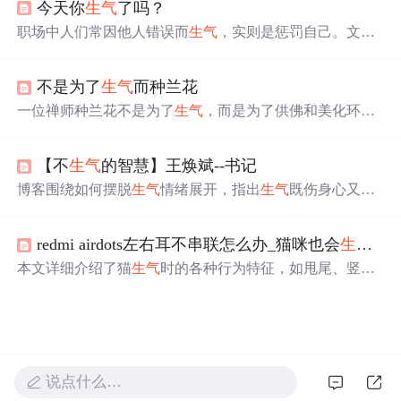
今天你
生气
了吗？
下。
职场中人们常因他人错误而
生气
，实则是惩罚自己。文章
介绍了应对
生气
情绪的实用方法，如幽默自嘲、拉长时空
距离、自我沟通等，还提及解决过去问题、接受不完美的
不是为了
生气
而种兰花
自己等，强调面对
生气
需智慧和勇气。
一位禅师种兰花不是为了
生气
，而是为了供佛和美化环
境。弟子不慎打翻兰花，禅师归来并未责怪，以此教导众
人不应过于挂碍得失。
【不
生气
的智慧】王焕斌--书记
博客围绕如何摆脱
生气
情绪展开，指出
生气
既伤身心又不
能解决问题，建议以积极乐观心态面对。还介绍了如阿Q
精神胜利法、冷静思考等调节情绪的方法，强调要驱逐心
redmi airdots左右耳不串联怎么办_猫咪也会
生气
！
底怒气，学会知足感恩，将怒气化为行动力，以平和心态
追逐成功。
本文详细介绍了猫
生气
时的各种行为特征，如甩尾、竖
耳、哈气警告等，教你如何识别并正确处理猫咪的情绪，
包括保持距离、理解雷区和避免触发
生气
原因。
说点什么…