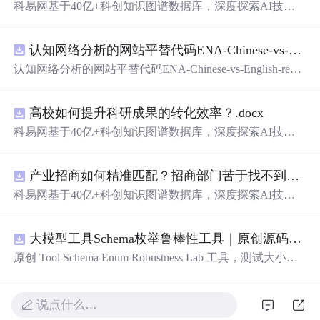
科易网基于40亿+科创知识图谱数据库，深度探索AI技术
在技术转移、成果转化、技术经纪、知识产权、产业创
新、科技招商等垂直领域的多样化应用场景，研究科技创
认知网络分析的网站平替代码ENA-Chinese-vs-English-reproducible.zip
新领域的AI+数智化解决方案，推动科技创新与产业创新
智能化发展。
认知网络分析的网站平替代码ENA-Chinese-vs-English-repro
ducible.zip
高校如何提升科研成果的转化效率？.docx
科易网基于40亿+科创知识图谱数据库，深度探索AI技术
在技术转移、成果转化、技术经纪、知识产权、产业创
新、科技招商等垂直领域的多样化应用场景，研究科技创
产业招商如何精准匹配？招商部门苦于找不到符合产业链补链强链方向的目标企业怎么办？.docx
新领域的AI+数智化解决方案，推动科技创新与产业创新
智能化发展。
科易网基于40亿+科创知识图谱数据库，深度探索AI技术
在技术转移、成果转化、技术经纪、知识产权、产业创
新、科技招商等垂直领域的多样化应用场景，研究科技创
大模型工具Schema枚举鲁棒性工具｜原创源码+测试+离线报告
新领域的AI+数智化解决方案，推动科技创新与产业创新
智能化发展。
原创 Tool Schema Enum Robustness Lab 工具，测试大小
写、别名、未知枚举、空值与多语言取值对工具参数校验
和修复的影响。压缩包包含完整源码、3 项自动化测试、
可复现合成示例、离线 HTML/JSON/SVG 报告、1080×720
说点什么…
真实运行效果图、README、运行
说
明、功能清单、MIT