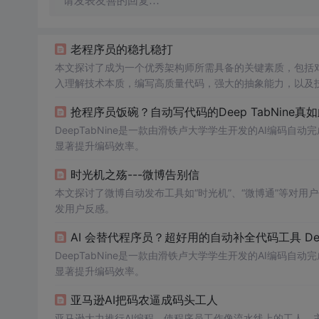
请发表友善的回复…
老程序员的稳扎稳打
本文探讨了成为一个优秀架构师所需具备的关键素质，包括
入理解技术本质，编写高质量代码，强大的抽象能力，以及
快速变化的技术环境中，
不停
思考和学习是进步的关键。
抢程序员饭碗？自动写代码的Deep TabNine真
DeepTabNine是一款由滑铁卢大学学生开发的AI编码
显著提升编码效率。
时光机之殇---微博告别信
本文探讨了微博自动发布工具如“时光机”、“微博通”等对
发用户反感。
AI 会替代程序员？超好用的自动补全代码工具 Deep
DeepTabNine是一款由滑铁卢大学学生开发的AI编码
显著提升编码效率。
亚马逊AI把码农逼成码头工人
亚马逊大力推行AI编程，使程序员工作像流水线上的工人，