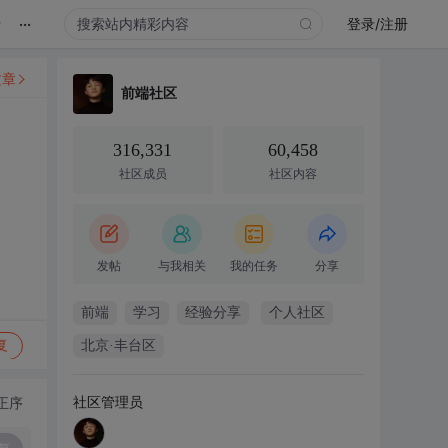
...
录
登录/注册
文章
前端社区
316,331
60,458
社区成员
社区内容
发帖
与我相关
我的任务
分享
前端
学习
经验分享
个人社区
复
北京·丰台区
社区管理员
正序