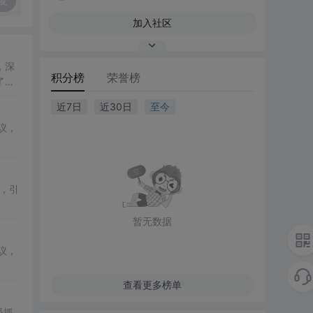
复
加入社区
，深
积分榜
荣誉榜
了在
近7日
近30日
至今
议，
，引
暂无数据
议，
查看更多榜单
员抓