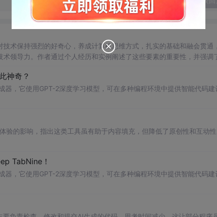
发表回
对技术保持强烈的好奇心，养成计算机思维方式，扎实的基础和融会贯通
技术领导力。作者通过个人经历和实例阐述了这些要素的重要性，并强调
如此神奇？
自动完成器，它使用GPT-2深度学习模型，可在多种编程环境中提供智能代码建
用户体验的影响，指出这类工具虽有助于内容填充，但降低了原创性和互动性
 TabNine！
自动完成器，它使用GPT-2深度学习模型，可在多种编程环境中提供智能代码建
主要负责检查、修改和提交AI生成的代码，思考时间减少。这让部分程序