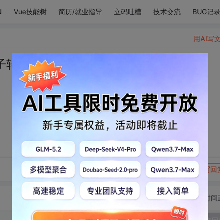
N
Vue技能树
简历/就业指导
立码吐槽
技术交流
BUG记
用AI写
子转不停
转发到动态
举报
写回
切换为时间