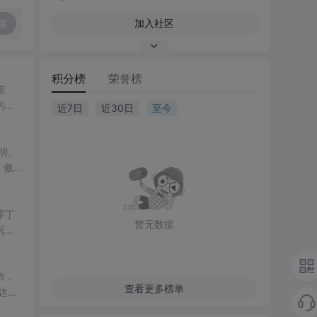
复
加入社区
积分榜
荣誉榜
亲
的村
近7日
近30日
至今
记忆
零丁
暂无数据
沉雨
军寥
市，
查看更多榜单
达南
高楼大