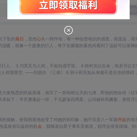
发表回
沉下坠的
落日
，忽然
心
头一阵怦动，有一种似曾相识的感觉，很遥远，很
的温暖，就像一个疲惫的行人，终于在朦胧的暮色间看到了远处可以落脚
，或许还漫步在旷野宁静的小道，甚至正骑着车子在下班的人流之中。 
慢才是。——刘慈欣 《三体》 7.庄颜：“我觉得它像。晚霞的眼睛” 罗辑：“你怎么不说是朝霞的眼睛” 庄颜：...
是大家熟悉的民族英雄，他写了一首响彻云天的七律，即他的绝命诗《过
恭录如下：辛苦遭逢起一经，干戈寥落四周星。山河破碎风飘絮，身世浮
？留取丹
心
照汗青。第二句“干戈寥落四周星"，比喻当时抵抗蒙古人的义
离的接触，使我彻底地改变了对她的初印象，她不仅是八一军旗
升起
的地
由泡温泉游玩返程的机
会
，我顺道自星子乘车至南昌，朝拜这座英雄城。到
映入眼帘，赣江、抚河穿城而过，江水在霓虹灯的映衬下透着一丝清凉，