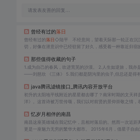
请发表友善的回复…
曾经有过的
落日
曾经有过的
落日
◇陆平 不经意间，望着天际那一轮正在沉
切，好像在潜意识中已经驻留了好久，感受着一种靠近归宿
落。而那个时候，你或许正伫立在高楼层自家温馨的窗户前
那些值得收藏的句子
中确实有过那样的一刻，扶着把
1.成为自己的春风，吹进荒芜的沙漠。 2.人生如逆旅，我亦是行人。 3.与其互为人间，不如自成宇宙。 4.给时光以生命，给岁月以文明。
——刘慈欣 《三体》 5.我们都是阴沟里的虫子,但总还是得有人仰望星空. ——刘慈欣 《三体》 6.弱小和无知从来都不是生存的障碍，傲
java腾讯滤镜接口_腾讯内容开放平台
初升的太阳地平线附近的星星都去哪了？南宋时期的文天祥
洋》。这首诗被万世传颂，我们以对前贤的景仰崇敬之情，
打萍。惶恐滩头说惶恐，零丁洋里叹零丁。人生自古谁无死
忆岁月相伴的南昌
寥无几，犹如四周地平线上的恒星一般稀少...
南昌这座英雄城在我记忆中，且相对落后的。然而一次近距
更是一座魅力无穷的繁华大都市。 2015年6月，借星子自
昌时已是下午6点的时候，进入市区，一座现代化的大都市