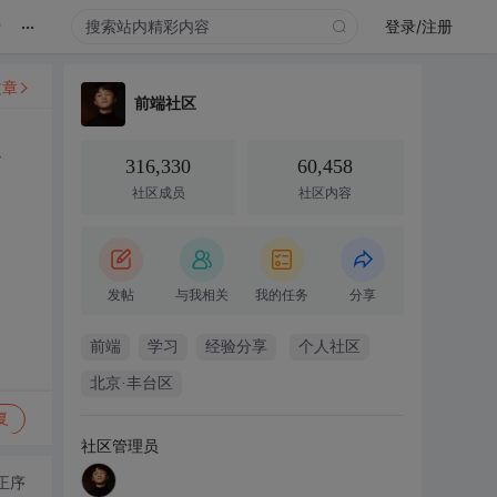
...
录
登录/注册
文章
前端社区
点
316,330
60,458
社区成员
社区内容
发帖
与我相关
我的任务
分享
前端
学习
经验分享
个人社区
北京·丰台区
复
社区管理员
正序