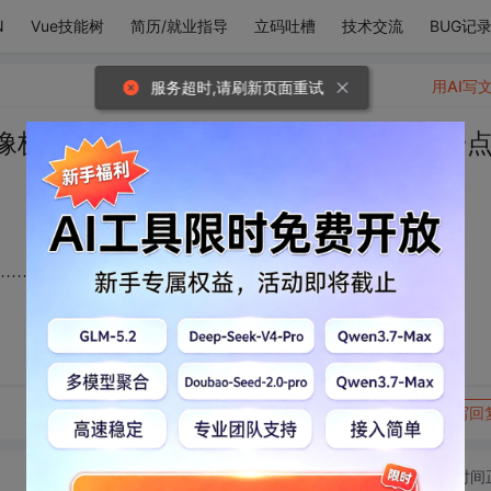
N
Vue技能树
简历/就业指导
立码吐槽
技术交流
BUG记
用AI写
服务超时,请刷新页面重试
像极了我喜欢你的心……”“嗯？”“就算会一
……”“嗯？”“就算会一点一点沉下去，明天照样会升起。”
转发到动态
举报
写回
切换为时间