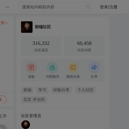
...
录
登录/注册
文章
前端社区
316,332
60,458
社区成员
社区内容
发帖
与我相关
我的任务
分享
前端
学习
经验分享
个人社区
复
北京·丰台区
社区管理员
正序