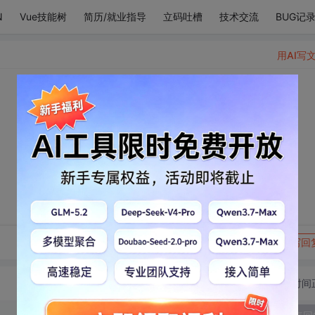
N
Vue技能树
简历/就业指导
立码吐槽
技术交流
BUG记
用AI写
转发到动态
举报
写回
切换为时间