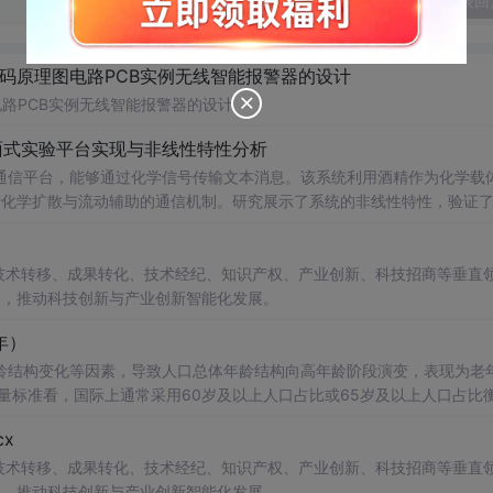
发表回
代码原理图电路PCB实例无线智能报警器的设计
电路PCB实例无线智能报警器的设计
面式实验平台实现与非线性特性分析
通信平台，能够通过化学信号传输文本消息。该系统利用酒精作为化学载
基于化学扩散与流动辅助的通信机制。研究展示了系统的非线性特性，验证
和流速对信号传播的影响，为未来宏观与微观尺度的分子通信实验提供了
在技术转移、成果转化、技术经纪、知识产权、产业创新、科技招商等垂直
电磁不可行场景的替代通信技术发展。; 阅读建议：此资源强调
案，推动科技创新与产业创新智能化发展。
式、协议设计、检测算法），并结合附带视频资料进行复现实验，以深入
年）
龄结构变化等因素，导致人口总体年龄结构向高年龄阶段演变，表现为老
%，通常认为进入老龄化社会；达到14%，进入深度老龄化；超过20%
x
数据已成为研究人口结构变化与经济
、地级市、区县等层面的老龄化相关指标数据，含65岁及以上人口、6
在技术转移、成果转化、技术经纪、知识产权、产业创新、科技招商等垂直
，第七次全国人口普查-乡、
案，推动科技创新与产业创新智能化发展。