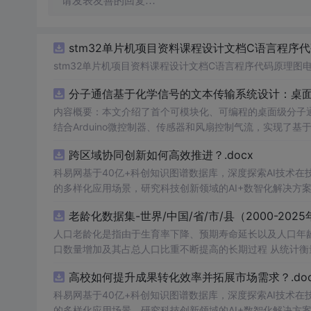
请发表友善的回复…
stm32单片机项目资料课程设计文档C语言程序
stm32单片机项目资料课程设计文档C语言程序代码原理图
分子通信基于化学信号的文本传输系统设计：桌
内容概要：本文介绍了首个可模块化、可编程的桌面级分子
结合Arduino微控制器、传感器和风扇控制气流，实现了
在非理想条件下仍可实现可靠通信，并评估了不同风扇类型
跨区域协同创新如何高效推进？.docx
本、易复现的硬件平台。; 适合人群：具备电子工程、通信系统或交叉学科背景，从事纳米技术、生物通信或新型通信系统研究的科研人员
及研究生。; 使用场景及目标：①用于教学演示和科研实验中展示分子通信的基本原理；②作为测试平台研究非线性信道建模、环境干
科易网基于40亿+科创知识图谱数据库，深度探索AI技术
扰、流量调控对通信性能的影响；③推动面向管道、地下、水下或体内等
的多样化应用场景，研究科技创新领域的AI+数智化解决方
理论与实践结合，建议读者关注其实验设计细节（如调制方
老龄化数据集-世界/中国/省/市/县（2000-2025
分子通信系统的实际挑战与优化方向。
人口老龄化是指由于生育率下降、预期寿命延长以及人口年
口数量增加及其占总人口比重不断提高的长期过程 从统计衡量标准看，国际上通常采用60岁及以上人口占比或65岁及以上人口占比衡量
人口老龄化程度。其中，65岁及以上人口占总人口比例达到7
高校如何提升成果转化效率并拓展市场需求？.doc
超老龄化社会。老年人口比重是衡量区域人口老龄化水平最核心、最常用的指标 学术研究中，老龄化
发展关系的重要基础数据资源。系统整理了世界、中国、省份
科易网基于40亿+科创知识图谱数据库，深度探索AI技术
以上人口占比、城镇职工基本养老保险、老年抚养比等，方便大家便捷调用 相关数据：老龄消费需求测算数据
的多样化应用场景，研究科技创新领域的AI+数智化解决方