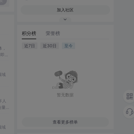
复
加入社区
积分榜
荣誉榜
近7日
近30日
至今
体，
了即使
低成
领域
理解
暂无数据
年人
，进入
查看更多榜单
5岁及
领域