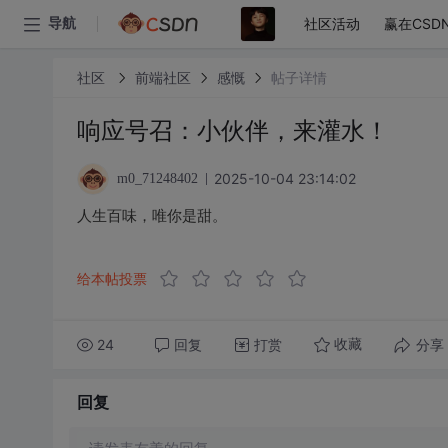
社区活动
赢在CSD
导航
社区
前端社区
感慨
帖子详情
响应号召：小伙伴，来灌水！
2025-10-04 23:14:02
m0_71248402
人生百味，唯你是甜。
给本帖投票
24
回复
打赏
分享
收藏
回复