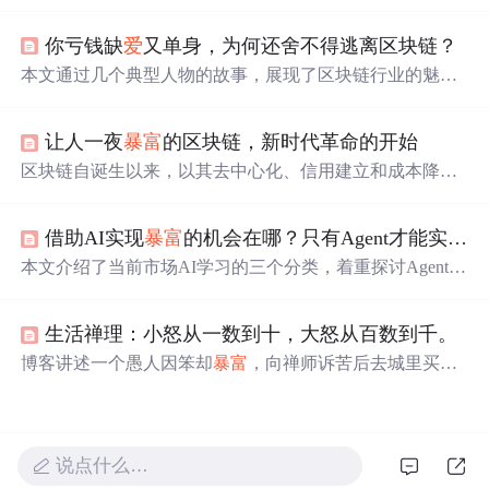
遇方面的差异。Java作为老牌编程语言，应用广泛，需求
稳定，但学习难度较大；Web前端虽然相对较新，但需求
你亏钱缺
爱
又单身，为何还舍不得逃离区块链？
日益增长，学习曲线较平缓。两者薪资待遇相近，选择取
决于个人兴趣和毅力。适合自己的编程语言，加上不断学
本文通过几个典型人物的故事，展现了区块链行业的魅力
习，才能在IT行业中立足。
与挑战。从吴杰的商务顾问经历，到晓鸣的投资梦，再到
华楠的行业反思，以及“JIUCAI”的生活状态，揭示了区块
让人一夜
暴富
的区块链，新时代革命的开始
链领域的复杂性和个人情感的交织。
区块链自诞生以来，以其去中心化、信用建立和成本降低
的特性引发广泛关注。它被认为是继互联网之后的又一重
大创新，有可能彻底改变交易方式和社会协作模式。通过
借助AI实现
暴富
的机会在哪？只有Agent才能实现AI赚钱机会！
分布式账本技术、加密算法和共识机制，区块链实现了无
需中介的信任，为共享经济提供了新的可能，有望推动共
本文介绍了当前市场AI学习的三个分类，着重探讨Agent方
享经济从概念走向实质，构建一个更加高效、低成本的经
向知识。阐述了AI Agent的定义、特点，以及Agent与Coze
济生态网络。然而，面对这一浪潮，投资者应保持理性，
的关系。分析了AI的能力边界、主流商业化盈利模式，提
区块链的发展仍需时间验证。
生活禅理：小怒从一数到十，大怒从百数到千。
出AI能力与模式结合实现商业化。最后给出Coze的学习思
路，包括认识AI、掌握功能模块和案例实操。
博客讲述一个愚人因笨却
暴富
，向禅师诉苦后去城里买智
慧。僧人以1000两银子卖给他遇到困难先前后退三步往返
三次的方法。愚人回家差点错杀母亲，因运用此方法避免
悲剧，次日便给僧人送钱。
说点什么…