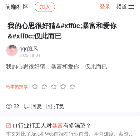
前端社区
登录
频道
加入
帖子详情
社区
前端社区
感慨
我的心思很好猜&#xff0c;暴富和爱你
&#xff0c;仅此而已
qqq逐风
2025-10-04
我的心思很好猜，暴富和爱你，仅此而已
给本帖投票
22
回复
打赏
IT行业打工人对
暴富
有多渴望？
本文对比了Java和Web前端在行业前景、学习难度、薪资待