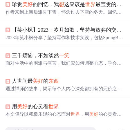
珍贵
美好
的回忆，我
想
这应该是
世界
最宝贵的
东西
作者来到上海后难见下雪，怀念过去下雪的冬天。回忆几
年前北国雪景，以及在雪地的惬意时光。感慨失去才懂得
珍惜，开始思念曾经的同学、舍友、朋友和老师，认为珍
【笑小枫】2023：岁月如歌，坚持与放弃的交织；2024：新的征程，希望与期望的绽放
贵
美好
的回忆是
世界
最宝贵的
东西
。
2023年笑小枫分享了坚持写作和技术实践，包括SpringBoot
集成中间件，同时反思了放弃的部分并设定2024年目标。
三千烦恼，不如淡然
一笑
面对生活中的困难与痛苦，我们应如何调整心态，学会淡
然处之？本文通过一个农夫的故事，阐述了行动胜过无谓
的担忧，以及换位思考的重要性。文章强调，生活中的烦
人世间最
美好
的
东西
恼往往源自我们自身的纠结，学会放下，给自己微笑，才
能真正体验到生活的
美好
。
通过禅师的故事，揭示每个人内心深处都拥有的无价之
宝。强调认识自我价值的重要性，引导人们发现并珍惜内
在的宝藏。
用
美好
的心灵看
世界
本文倡导以积极乐观的心态面对
世界
，用
美好
的心灵看待
周围的一切。强调自信、感激与肯定的重要性，并鼓励人
们勇敢面对困难，传递正能量。