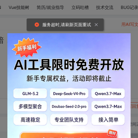
N
Vue技能树
简历/就业指导
立码吐槽
技术交流
BUG记
用AI写
服务超时,请刷新页面重试
暗，向你的光里坠落。
。
转发到动态
举报
写回
切换为时间