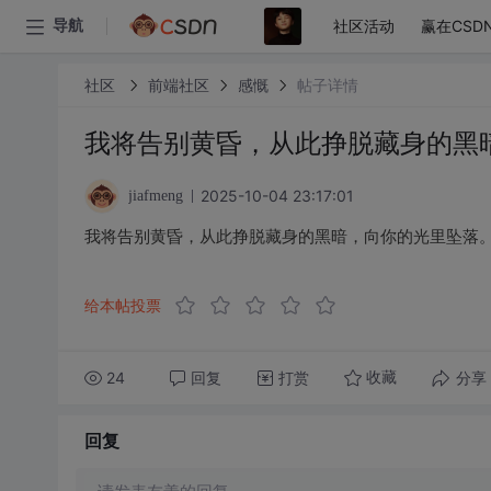
社区活动
赢在CSD
导航
社区
前端社区
感慨
帖子详情
我将告别黄昏，从此挣脱藏身的黑
2025-10-04 23:17:01
jiafmeng
我将告别黄昏，从此挣脱藏身的黑暗，向你的光里坠落
给本帖投票
24
回复
打赏
分享
收藏
回复