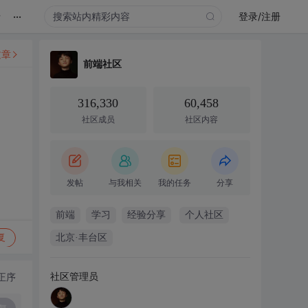
...
录
登录/注册
文章
前端社区
316,330
60,458
社区成员
社区内容
发帖
与我相关
我的任务
分享
前端
学习
经验分享
个人社区
复
北京·丰台区
社区管理员
正序