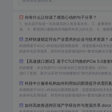
请发表友善的回复…
你有什么让你读了感觉心动的句子分享？
1、你永远不知道一见你就笑的人有多喜欢你。 2、故事很长，我长话短说：喜欢你，很久了。 3、我就是喜欢你，可惜全世界只有我知
路的地方 ，劈出远方。 7、遇见你是我最美好的意外，遇见之后我的眼里不在有其他人。 8、人间本不该令我这么欣喜的，但是你来了。
怎样快速锁定符合产业需求的企业与技术资源？.do
9、你一出场，别人就显得不过如此。
科易网基于40亿+科创知识图谱数据库，深度探索AI技术
的多样化应用场景，研究科技创新领域的AI+数智化解决方
【高速接口测试】基于CTLE均衡的PCIe 5.0
内容概要：本文档是PCI-SIG发布的工程变更通知（ECN），针对P
进行了更新。新方法采用“抖动测量模式”替代原有的S参数
退化，从而更准确地评估由芯片内部随机和确定性源产生的
科技中介服务机构如何利用知识图谱提升供需匹配精
去嵌入过程中高频噪声放大带来的测量不准确性。对于2.5至16.0 GT/s速率
证或测试的工程师，尤其是涉及PC
科易网基于40亿+科创知识图谱数据库，深度探索AI技术
的多样化应用场景，研究科技创新领域的AI+数智化解决方
如何高效推进跨区域产学研合作与资源共享.docx
科易网基于40亿+科创知识图谱数据库，深度探索AI技术