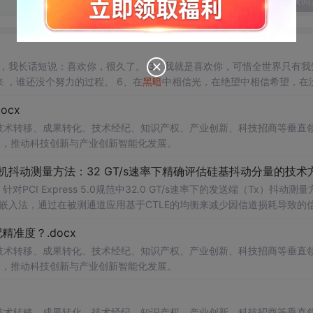
发表回
道。 4、希望我们都能保持清醒和有意义的生活。 5、慢慢来 ，谁还没个努力的过程。 6、在
黑暗
中相信光，在绝望中相信希望，在
cx
 10、我不能给你全世界，但我的世界可以全部给你。
在技术转移、成果转化、技术经纪、知识产权、产业创新、科技招商等垂直
案，推动科技创新与产业创新智能化发展。
发射机抖动测量方法：32 GT/s速率下精确评估硅基抖动分量的技术
CI Express 5.0规范中32.0 GT/s速率下的发送端（Tx）抖动测量
去嵌入法，通过在被测通道应用基于CTLE的均衡来减少因信道损耗导致的
抖动。该方法利用测试通道中的时钟模式和其他通道的合规模式，避免了
准度？.docx
，原有测量方法保持不变。; 适合人群：从事高速接口设计、验
在技术转移、成果转化、技术经纪、知识产权、产业创新、科技招商等垂直
案，推动科技创新与产业创新智能化发展。
在技术转移、成果转化、技术经纪、知识产权、产业创新、科技招商等垂直