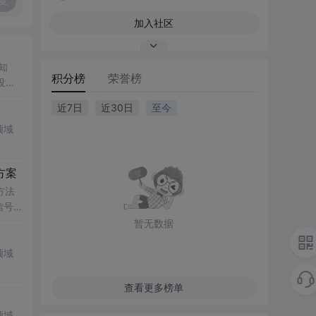
复
加入社区
积分榜
荣誉榜
没有
近7日
近30日
至今
领域
方案
方法
信号
传统
暂无数据
领域
查看更多榜单
领域