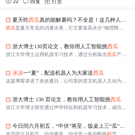
22
回复
打赏
夏天吃
西瓜
真的能解暑吗？不全是！这几种人还是注意一点好
西瓜
是夏天常见的消暑水果，它主要靠高水分“物理降
温”，能带来暂
时
的清凉，但不能替代真正的解暑。吃
西瓜
要适量，脾胃虚寒、孩童老人、高血糖或肾功能异常者更
浙大博士130页论文，教你用人工智能挑
西瓜
要注意。
西瓜
的美味还在于陪伴和仪式感，适量适
时
吃才
是解暑秘方。
浙江大学博士运用机器学习技术，通过分析敲击
西瓜
产生
的声音，成功判断
西瓜
的成熟度，准确率达到73.6%。这项
研究旨在提高瓜农收入，优化
西瓜
出口，同
时
也为消费者
冰凉
一“夏”，配送机器人为大家送
西瓜
提供更科学的挑瓜方法。
这篇博客讲述了炎炎夏日，公司里的堂宝机器人主动为员
工送
西瓜
，展现了其可爱的外表、实用的功能和如何提升
团队工作效率，使得工作环境更加清凉愉快。
浙大博士 130 页论文，教你用人工智能挑
西瓜
浙江大学博士研究通过声学特征和机器学习技术，成功地
开发出一种判断
西瓜
成熟度和内部空心状态的方法，准确
率高达73.6%。这项研究不仅有助于提高瓜农收入，还能让
今日闰六月初五，“中伏”将至，饭桌上三“瓜”吃着好，别忘了
吃瓜群众轻松挑选到最甜的
西瓜
。
农历闰六月初五，中伏将至。中伏是一年中酷热
时
节，历