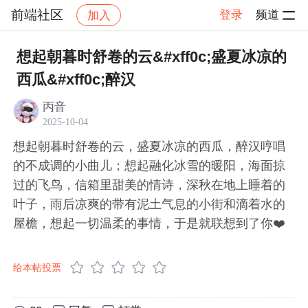
前端社区
登录
频道
加入
帖子详情
社区
前端社区
感慨
想起朝暮时舒卷的云&#xff0c;盛夏冰凉的
西瓜&#xff0c;醉汉
丙音
2025-10-04
想起朝暮时舒卷的云，盛夏冰凉的西瓜，醉汉哼唱
的不成调的小曲儿；想起融化冰雪的暖阳，海面掠
过的飞鸟，信箱里甜美的情诗，深秋在地上睡着的
叶子，雨后凉爽的带有泥土气息的小街和滴着水的
屋檐，想起一切温柔的事情，于是就联想到了你❤️
给本帖投票