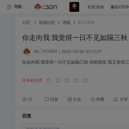
社区活动
赢在CSD
导航
社区
前端社区
感慨
帖子详情
​​你走向我 我觉得一日不见如隔三
2025-10-05 23:11:01
m0_71032693
​​你走向我 我觉得一日不见如隔三秋 你朝我笑 我又觉得
给本帖投票
21
回复
打赏
分享
收藏
回复