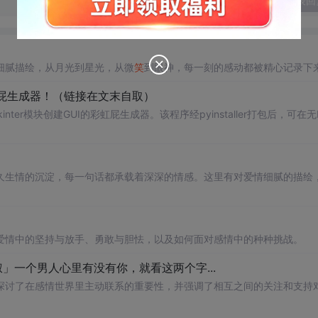
发表回
细腻描绘，从月光到星光，从微
笑
到眼神，每一刻的感动都被精心记录下
己的彩虹屁生成器！（链接在文末自取）
ter模块创建GUI的彩虹屁生成器。该程序经pyinstaller打包后，可在无P
久生情的沉淀，每一句话都承载着深深的情感。这里有对爱情细腻的描绘
爱情中的坚持与放手、勇敢与胆怯，以及如何面对感情中的种种挑战。
辰大叔」一个男人心里有没有你，就看这两个字...
探讨了在感情世界里主动联系的重要性，并强调了相互之间的关注和支持