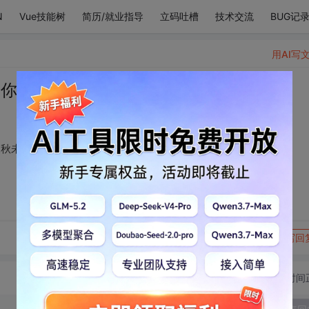
N
Vue技能树
简历/就业指导
立码吐槽
技术交流
BUG记
用AI写
秋 你朝我笑 我又觉得三秋未见不过一日
三秋未见不过一日
转发到动态
举报
写回
切换为时间