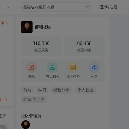
...
录
登录/注册
文章
前端社区
316,330
60,458
社区成员
社区内容
发帖
与我相关
我的任务
分享
前端
学习
经验分享
个人社区
复
北京·丰台区
社区管理员
正序