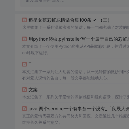
请发表友善的回复…
追星女孩彩虹屁情话合集100条 ✔︎ （三）
这里收集了一系列温馨浪漫的情话，每一句都充满了对爱的
用python爬虫,pyinstaller写一个属于自
本文介绍了一个使用Python爬虫从API获取彩虹屁，并通过tkin
on环境下运行。
T
本文汇集了一系列让人动容的情话，从一见钟情的微妙到日
有对爱人深情的告白，每一段文字都能触动人心。
文案
本文汇集了一系列关于爱情的深刻感悟和经典语录，探讨了
java 两个service一个有事务一个没有_「良
真正的爱情需要双方的共同努力和回应。文章通过几个维度
维持长久关系的意义。