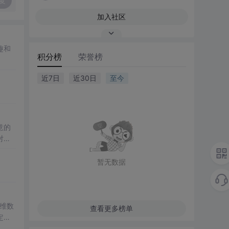
复
加入社区
趣和
积分榜
荣誉榜
近7日
近30日
至今
意的
对过
惜眼
暂无数据
一维数
查看更多榜单
定性
ATL