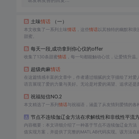
请发表友善的回复…
土味
情话
（一）
本文收集了一系列土味
情话
，这些
情话
以其独特的幽默和浪
甜蜜。
每天一段,成功拿到你心仪的offer
收集了130条甜蜜
情话
，每一句都能触动心弦，让爱情升温
超级肉麻
情话
在这篇情感丰富的文章中，作者通过细腻的文字描绘了对爱
语言展现了爱的力量与美好。无论是对爱的渴望、追求还是
去美好时光的怀念，对未来相聚的期盼，以及对当下陪伴的
祝福短信NO.2
前人，用心感受生活的每一刻。
本文精选了一系列
情话
与祝福语，涵盖了从友情到爱情的各
节点不连续伽辽金方法在求解线性和非线性平流方程
内容概要：本文详细介绍了一种基于节点不连续伽辽金方法（Disco
值实现方案，并提供了完整的MATLAB代码实现。该方法
和精度。文中系统阐述了算法的核心原理、空间离散化策略、