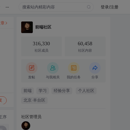
...
录
登录/注册
文章
前端社区
316,330
60,458
社区成员
社区内容
发帖
与我相关
我的任务
分享
前端
学习
经验分享
个人社区
复
北京·丰台区
社区管理员
正序