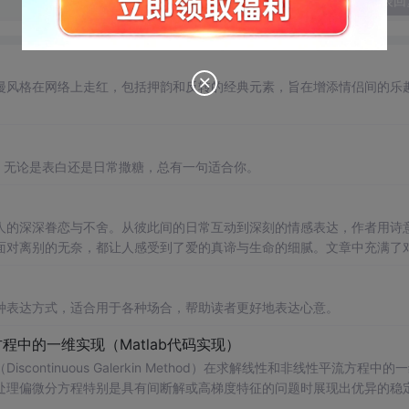
发表回
漫风格在网络上走红，包括押韵和反转的经典元素，旨在增添情侣间的乐
。无论是表白还是日常撒糖，总有一句适合你。
人的深深眷恋与不舍。从彼此间的日常互动到深刻的情感表达，作者用诗
面对离别的无奈，都让人感受到了爱的真谛与生命的细腻。文章中充满了
珍视。在快节奏的生活中，这样的文字仿佛一剂温暖的良药，提醒我们珍
种表达方式，适合用于各种场合，帮助读者更好地表达心意。
中的一维实现（Matlab代码实现）
ntinuous Galerkin Method）在求解线性和非线性平流方程中的
在处理偏微分方程特别是具有间断解或高梯度特征的问题时展现出优异的稳
时间推进机制以及边界条件的处理方式，通过具体编程实例展示如何在M