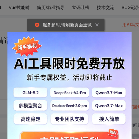
N
Vue技能树
简历/就业指导
立码吐槽
技术交流
BUG记
用AI写
服务超时,请刷新页面重试
情话只给您夸?
转发到动态
举报
写回
切换为时间