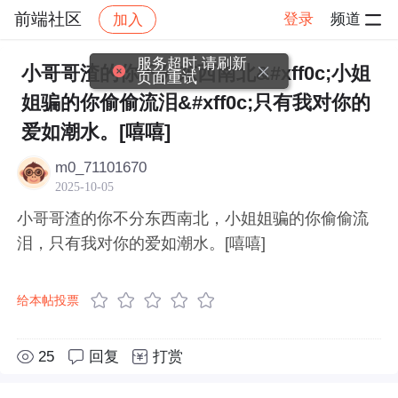
前端社区
登录
频道
加入
帖子详情
社区
前端社区
感慨
服务超时,请刷新
小哥哥渣的你不分东西南北&#xff0c;小姐
页面重试
姐骗的你偷偷流泪&#xff0c;只有我对你的
爱如潮水。[嘻嘻]
m0_71101670
2025-10-05
小哥哥渣的你不分东西南北，小姐姐骗的你偷偷流
泪，只有我对你的爱如潮水。[嘻嘻]
给本帖投票
25
回复
打赏