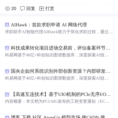
20
回复
打赏
AIHawk：首款求职申请 AI 网络代理
求职助手AI智能代理AIHawk致力于简化求职过程，通过自
动化职位申请流程。借助人工智能，它能够帮助用户以定
制化的方式申请多个职位。
科技成果转化项目进场交易前，评估备案环节需要准备哪些材料？.docx
科易网基于40亿+科创知识图谱数据库，深度探索AI技术
在技术转移、成果转化、技术经纪、知识产权、产业创
新、科技招商等垂直领域的多样化应用场景，研究科技创
国央企如何系统识别外部创新资源？内部研发体系完善，但对外部高校、中小科技企业技术能力缺乏动态认知。.docx
新领域的AI+数智化解决方案，推动科技创新与产业创新
智能化发展。
科易网基于40亿+科创知识图谱数据库，深度探索AI技术
在技术转移、成果转化、技术经纪、知识产权、产业创
新、科技招商等垂直领域的多样化应用场景，研究科技创
【高速互连技术】基于UIO机制的PCIe无序I/O扩展：多路径架构下内存请求的高性能传输与排序控制方案设计
新领域的AI+数智化解决方案，推动科技创新与产业创新
智能化发展。
内容概要：本文档为PCI-SIG发布的工程变更通知（EC
N），介绍了名为“无序输入/输出（Unordered I/O, UIO）”
的新功能，旨在解决传统PCI/PCIe架构中严格的顺序传输
博客 下载 社区 AtomGit 模型市场 搜CSDN 搜索 AI 搜索 会员中心 创作中心 基于DPWMA调制与正负序分离的ANPC三电平并网逆变器前馈控制策略研究（Simulink仿真实现）
规则对多路径拓扑和高性能IO系统的限制。UIO基于Flit模