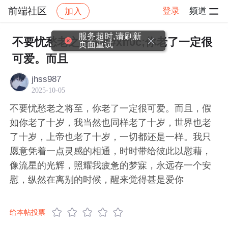
前端社区
登录
频道
加入
帖子详情
社区
前端社区
感慨
服务超时,请刷新
不要忧愁老之将至&#xff0c;你老了一定很
页面重试
可爱。而且
jhss987
2025-10-05
不要忧愁老之将至，你老了一定很可爱。而且，假
如你老了十岁，我当然也同样老了十岁，世界也老
了十岁，上帝也老了十岁，一切都还是一样。我只
愿意凭着一点灵感的相通，时时带给彼此以慰藉，
像流星的光辉，照耀我疲惫的梦寐，永远存一个安
慰，纵然在离别的时候，醒来觉得甚是爱你
给本帖投票