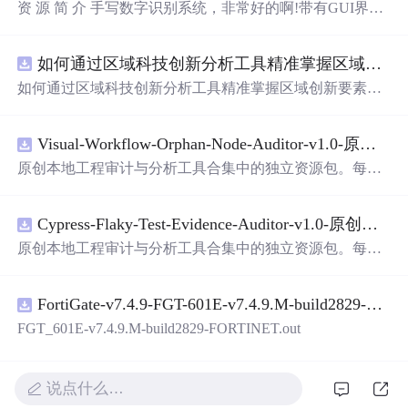
资 源 简 介 手写数字识别系统，非常好的啊!带有GUI界
面，使用方便! 详 情 说 明 用这个手写数字识别系统，你可
以轻松地识别手写数字。这个系统不仅功能强大，而且还
如何通过区域科技创新分析工具精准掌握区域创新要素分布与产业链融合现状？.docx
带有直观的图形用户界面（GUI），非常容易使用。你只
需要将手写数字输入系统，它将立即给出准确的识别结
如何通过区域科技创新分析工具精准掌握区域创新要素分
果。这个系统可以在各种场景中使用，无论是学校、工作
布与产业链融合现状？
还是日常生活，都能为你提供快速和准确的识别服务。它
是一个非常方便和实用的工具，你一定会喜欢它的！
Visual-Workflow-Orphan-Node-Auditor-v1.0-原创源码与文档.zip
原创本地工程审计与分析工具合集中的独立资源包。每个
ZIP包含完整源码、3项自动化测试、可复现合成示例、离
线HTML、JSON与SVG报告、1080×720真实运行效果图、
Cypress-Flaky-Test-Evidence-Auditor-v1.0-原创源码与文档.zip
README、运行说明、功能清单、MIT License及原创与授
权声明。解压后进入project目录，执行npm test验证算法，
原创本地工程审计与分析工具合集中的独立资源包。每个
执行npm run report生成报告，也可通过本地静态服务器打
ZIP包含完整源码、3项自动化测试、可复现合成示例、离
开网页。运行时零第三方依赖，不包含热点产品或开源项
线HTML、JSON与SVG报告、1080×720真实运行效果图、
目源码、Logo、官方截图、论文、生产日志或其他受限素
FortiGate-v7.4.9-FGT-601E-v7.4.9.M-build2829-FORTINET.out
README、运行说明、功能清单、MIT License及原创与授
材。适合前端开发、AI应用工程、测试审计和课程实践。
权声明。解压后进入project目录，执行npm test验证算法，
FGT_601E-v7.4.9.M-build2829-FORTINET.out
执行npm run report生成报告，也可通过本地静态服务器打
开网页。运行时零第三方依赖，不包含热点产品或开源项
目源码、Logo、官方截图、论文、生产日志或其他受限素
说点什么…
材。适合前端开发、AI应用工程、测试审计和课程实践。