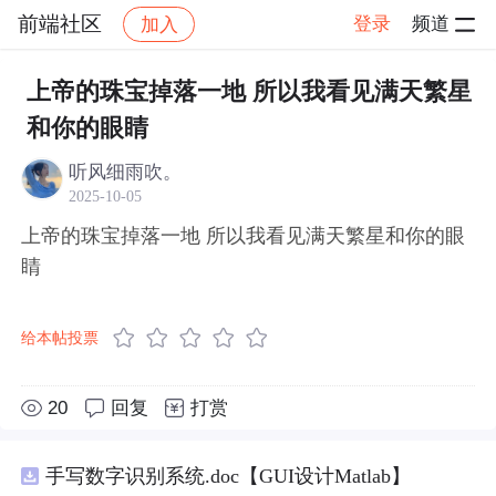
前端社区
登录
频道
加入
帖子详情
社区
前端社区
感慨
上帝的珠宝掉落一地 所以我看见满天繁星
和你的眼睛
听风细雨吹。
2025-10-05
上帝的珠宝掉落一地 所以我看见满天繁星和你的眼
睛
给本帖投票
20
回复
打赏
手写数字识别系统.doc【GUI设计Matlab】