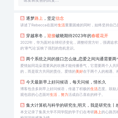
请发表友善的回复…
逐梦
路上
，坚定
信念
讲述了Rebecca在面对
生活
重重困难的同时，始终坚持自己
穿越寒冬，
迎接
破晓期待2023年的
春暖花开
2022年，华为面对全球经济变化，调整经营方针，强调追
的‘寒气论’反映了强烈的危机意识。
两个系统之间的接口怎么做_恋爱之间沟通需要两个
爱情如同花朵需要风的吹拂才能传播香气，它需要两个人共
的，而是双方共同的责任。爱情的
美好
在于两个人的相遇、
久。
今天最新早上好问候语，每天问候，情长久
博客包含多则早上好问候语，传递了积极的
生活
态度。鼓励
观包容的心态面对
生活
，
努力
活成自己喜欢的样子。
集大计算机与科学的研究生,明天，我是研究生丨感
本文记录了集美大学不同学院的学子们在考研
路上
的心路历
校深深的感激之情。