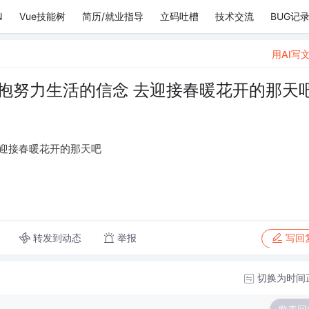
N
Vue技能树
简历/就业指导
立码吐槽
技术交流
BUG记
用AI写
抱努力生活的信念 去迎接春暖花开的那天
去迎接春暖花开的那天吧
转发到动态
举报
写回
切换为时间