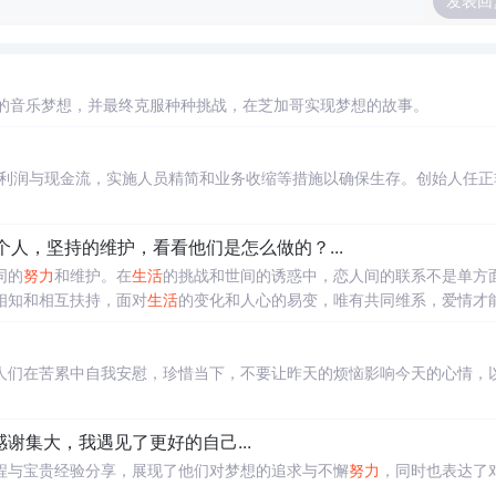
发表回
的音乐梦想，并最终克服种种挑战，在芝加哥实现梦想的故事。
求利润与现金流，实施人员精简和业务收缩等措施以确保生存。创始人任正
人，坚持的维护，看看他们是怎么做的？...
同的
努力
和维护。在
生活
的挑战和世间的诱惑中，恋人间的联系不是单方
相知和相互扶持，面对
生活
的变化和人心的易变，唯有共同维系，爱情才
人们在苦累中自我安慰，珍惜当下，不要让昨天的烦恼影响今天的心情，
谢集大，我遇见了更好的自己...
程与宝贵经验分享，展现了他们对梦想的追求与不懈
努力
，同时也表达了