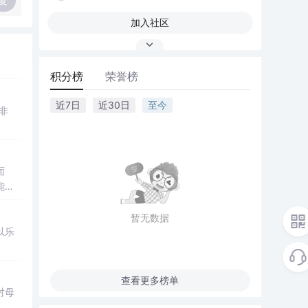
复
加入社区
积分榜
荣誉榜
近7日
近30日
至今
非
面
能持
暂无数据
以乐
查看更多榜单
对母