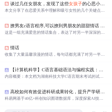
谈过几任女朋友，发现了这些
女孩子
的心思小秘密
本文分享了在恋爱关系中理解和吸引女性的几个关键点，
包括处理姐弟恋的心理依赖，满足恋父情结，通过礼物表
达心意，避免成为直男，以及用未来愿景维持关系。
撩男友c语言程序,可以撩到男朋友的甜甜情话 撩到男生心动的情话大全
这是一组充满爱意的情话集合，表达了对另一半深深的
喜
欢
和珍视。从做彼此的唯一到期待共度余生，每一个瞬间
都充满了甜蜜和温馨。这些话语如同细腻的情感触碰，诉
情话
说着陪伴、守护和无尽的爱恋。
收集了大量温馨浪漫的情话，每句话都充满了对另一半深
深的爱意和思念，适合用来表达心意。
【计算机科学】C语言基础语法与编程实践：湖南科技大学期末考试核心知识点解析
内容概要：本文档为湖南科技大学C语言期末考试的试题
库，主要包含多套选择题，涵盖C语言的基础知识点，如
基本数据类型、运算符与表达式、控制结构（if、switch、
高校如何有效促进科研成果转化，提升产学研合作效率？.docx
循环）、数组、字符串处理、函数定义与调用、指针初步
等内容。题目形式为单项选择题，每道题后附有正确答
科易网基于40亿+科创知识图谱数据库，深度探索AI技术
案，旨在帮助学生巩固C语言语法和程序逻辑理解，提升
在技术转移、成果转化、技术经纪、知识产权、产业创
编程实践能力。; 适合人群：适用于高等院校计算机相关专
新、科技招商等垂直领域的多样化应用场景，研究科技创