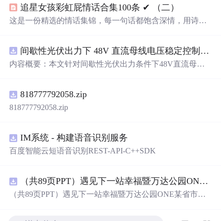
追星女孩彩虹屁情话合集100条 ✔︎ （二）
这是一份精选的情话集锦，每一句话都饱含深情，用诗意
的语言表达对爱人的独特情感。从四季更替到日常琐碎，
从山川湖海到街头巷尾，每一段文字都在诉说着对一个人
间歇性光伏出力下 48V 直流母线电压稳定控制及储能双向充放电闭环调控体系研究（Simulink仿真实现）
的思念与热爱。
内容概要：本文针对间歇性光伏出力条件下48V直流母线
电压稳定控制及储能双向充放电闭环调控问题，提出一种
基于离网光伏直流微网系统的协同控制体系。通过构建包
818777792058.zip
含光伏阵列、Boost型DC-DC变换器、双向DC-DC变换器
与锂离子电池储能系统的完整拓扑结构，结合光伏最大功
818777792058.zip
率点跟踪（MPPT）技术和储能系统的双向功率调节能
力，实现对功率供需失衡的有效抑制。系统采用分层控制
架构，集成电压外环与电流内环双闭环控制策略，确保在
IM系统 - 构建语音识别服务
光照强度波动、负载突变等动态工况下维持母线电压稳
百度智能云短语音识别REST-API-C++SDK
定。在Simulink环境中搭建全系统仿真模型，验证了控制策
略在多种扰动场景下的有效性与鲁棒性，显著提升了微网
在无外部电网支撑下的自主运行能力和电能质量水平。; 适
（共89页PPT）遇见下一站幸福暨万达公园ONE某省市热气球生活艺术节活动策划方案.pptx
合人群：具备电力电子、自动控制与新能源系统基础知识
（共89页PPT）遇见下一站幸福暨万达公园ONE某省市热
的电气工程及相关专业研究生、科研人员，以及从事光伏
气球生活艺术节活动策划方案.pptx
储能系统、直流微网设计与仿真的工程技术人员。; 使用场
景及目标：①用于教学与科研中离网型光伏直流微网系统