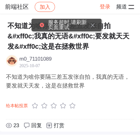
前端社区
登录
频道
加入
帖子详情
社区
前端社区
感慨
服务超时,请刷新
不知道为啥你要隔三差五发张自拍
页面重试
&#xff0c;我真的无语&#xff0c;要发就天天
发&#xff0c;这是在拯救世界
m0_71101089
2025-10-07
不知道为啥你要隔三差五发张自拍，我真的无语，
要发就天天发，这是在拯救世界
给本帖投票
23
回复
打赏