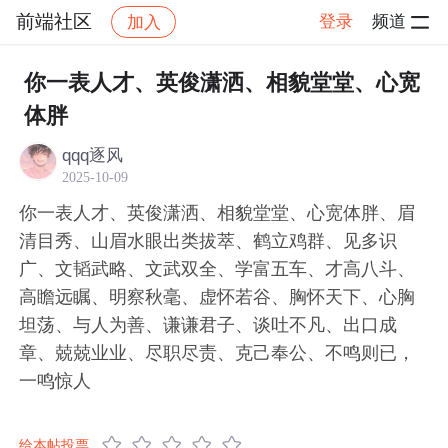
前端社区
登录
频道
加入
帖子详情
社区
前端社区
感慨
你一表人才、英俊潇洒、相貌堂堂、心宽
体胖
qqq逐风
2025-10-09
你一表人才、英俊潇洒、相貌堂堂、心宽体胖、眉
清目秀、山眉水眼出类拔萃、鹤立鸡群、见多识
广、文韬武略、文武双全、学富五车、才高八斗、
高瞻远瞩、明察秋毫、虚怀若谷、胸怀天下、心胸
坦荡、与人为善、谦谦君子、谈吐不凡、出口成
章、兢兢业业、尽职尽责、克己奉公、不鸣则已，
一鸣惊人
给本帖投票