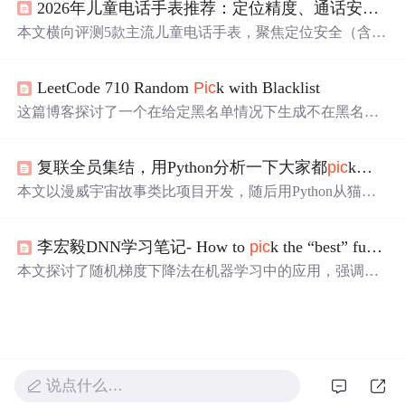
2026年儿童电话手表推荐：定位精度、通话安全与健康监测深度横评
工作。凯兰在多个领域展现出超常才华，他的故事在社交
媒体上引发热议。
本文横向评测5款主流儿童电话手表，聚焦定位安全（含楼
层定位5.0、离线/关机查找）、健康监测（GSR皮肤电传
感、PPG双算法情绪识别）、通话品质（双摄、AI降
LeetCode 710 Random
Pic
k with Blacklist
噪）、家长管控（应用禁用、支付限额）及防水续航。小
天才
Z12为Top
Pic
k，搭载4778双频GNSS芯片、全球首款
这篇博客探讨了一个在给定黑名单情况下生成不在黑名单
GSR传感器、CaremeOS系统及ISO27001认证，代表当前儿
内的均匀随机整数的方法。通过预处理，在构造器中重新
童智能穿戴在安全与健康感知维度的技术前沿。
映射黑名单中的数字，减少Math.random()调用次数，提高
复联全员集结，用Python分析一下大家都
pic
k谁？
效率。解决方案包括使用HashMap存储映射关系，并在
pic
k()方法中检查和返回随机数。这种方法巧妙地避免了每次
本文以漫威宇宙故事类比项目开发，随后用Python从猫眼
生成后检查的开销。
抓取约9万条《复联4》评论数据，经清洗后进行分析。包
括统计各城市评论数量、观众评分趋势、英雄人物受欢迎
李宏毅DNN学习笔记- How to
pic
k the “best” function? 实践问题研究
程度，制作词云，还对钢铁侠和灭霸进行情感分析，最后
给出程序员重构代码的警示。
本文探讨了随机梯度下降法在机器学习中的应用，强调了
充足数据的重要性，并介绍了训练、验证及测试的流程。
文章还提到了过拟合问题及解决方法，即增加训练数据
集。
说点什么…