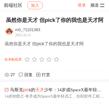
前端社区
登录
频道
加入
帖子详情
社区
前端社区
感慨
虽然你是天才 但pick了你的我也是天才阿
m0_71101383
2025-10-11
虽然你是天才 但pick了你的我也是天才阿
给本帖投票
27
回复
打赏
马斯克
pic
k的
天才
少年：14岁成SpaceX最年轻工程师，岗位年薪百万，2岁启蒙11岁上大学...
14岁的凯兰·夸齐成为SpaceX最年轻员工，任职软件工程
师，此前他在圣克拉拉大学以最年轻毕业生身份完成学
业，拥有丰富的科研和实习经历，包括在英特尔实验室的