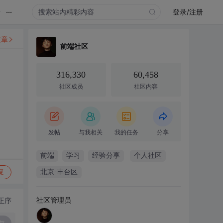
...
录
登录/注册
文章
前端社区
316,330
60,458
社区成员
社区内容
发帖
与我相关
我的任务
分享
前端
学习
经验分享
个人社区
复
北京·丰台区
社区管理员
正序