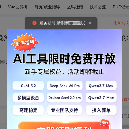
N
Vue技能树
简历/就业指导
立码吐槽
技术交流
BUG记
用AI写
服务超时,请刷新页面重试
晚河对岸吹来的风，和笑起来甜得要命的你
和笑起来甜得要命的你
转发到动态
举报
写回
切换为时间