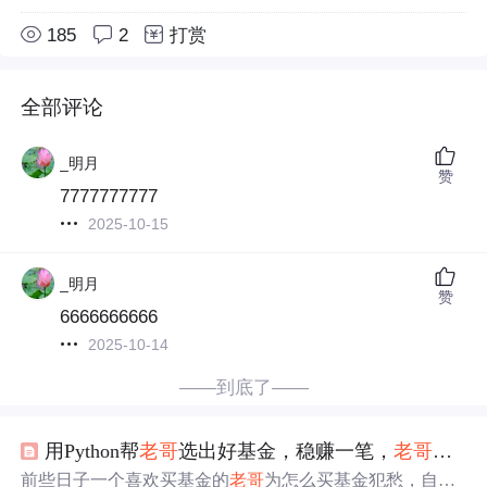
185
2
打赏
全部评论
_明月
赞
7777777777
2025-10-15
_明月
赞
6666666666
2025-10-14
——到底了——
用Python帮
老哥
选出好基金，稳赚一笔，
老哥
专门
前些日子一个喜欢买基金的
老哥
为怎么买基金犯愁，自己