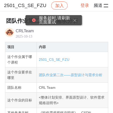
2501_CS_SE_FZU
登录
频道
加入
帖子详情
社区
2501_CS_SE_FZU
作业提交
服务超时,请刷新
团队作业第二次——需求分析
页面重试
CRLTeam
2025-10-13
项目
内容
这个作业属于哪
2501_CS_SE_FZU
个课程
这个作业要求在
团队作业第二次——原型设计与需求分析
哪里
团队名称
CRL Team
<整体计划安排、界面原型设计、软件需求
这个作业的目标
规格说明书>
其他参考文献
《软件需求规格说明书》、CSDN