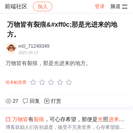
前端社区
登录
频道
加入
帖子详情
社区
前端社区
感慨
万物皆有裂痕&#xff0c;那是光进来的地
方。
m0_71249349
2025-10-13
万物皆有裂痕，那是光进来的地方。
给本帖投票
27
回复
打赏
万物
皆
有
裂痕
，可心存希望，那便是
光
照
进来
的
地
博客鼓励人们告别虚度，接受不完美世界，心存希望面对