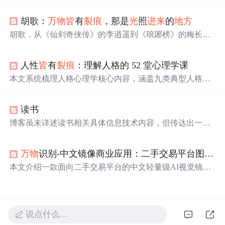
生活。提到17岁独腿少年坚持跑完1000米比赛，以及孩子
寒风中迎爸爸的温暖瞬间，激励大家在认清生活真相后依
胡歌：
万物
皆
有
裂痕
，那是
光
照
进来
的
地方
然热爱生活。
胡歌，从《仙剑奇侠传》的李逍遥到《琅琊榜》的梅长
苏，历经车祸生死考验，用十年时间完成自我超越。在事
业巅峰时选择留学深造，展现了其对演技的不懈追求和对
人性
皆
有
裂痕
：理解人格的 52 堂心理学课
生活的深刻理解。
本文系统梳理人格心理学核心内容，涵盖九类典型人格障
碍特征及心理机制，包括自恋型、边缘型、强迫型、偏执
型等；深入阐释防御机制（分裂、投射、理智化等）与依
读书
恋理论（安全型、焦虑型、回避型）；对比精神分析、人
本主义、特质流派（大五人格OCEAN）等主要理论视角；
博客虽未详述读书相关具体信息技术内容，但传达出一种
强调人格的可塑性、非标签化理解及临床应用边界。
积极理念，如同
万物
有
裂痕
，读书也能让希望与智慧之
光
透入。
万物
识别-中文镜像商业应用：二手交易平台图片自动识别品类与成色初筛
本文介绍一款面向二手交易平台的中文轻量级AI视觉镜
像，支持本地部署、开箱即用，可在数秒内完成商品品类
识别与成色描述（如'iPhone 13（屏幕有
裂痕
）'）。该方案
基于cv_resnest101_general_recognition算法，专为中文真实
商品场景优化，输出全中文结构化结果；已实现Gradio We
说点什么…
b界面快速启用、批量处理、API封装及模型微调能力，显