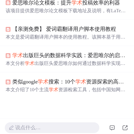
爱思唯尔论文模板：提升
学术
投稿效率的利器
范、使用便捷、让作者专注内容等特点，能助力论文撰写
与投稿。
该项目提供爱思唯尔论文模板下载地址及说明，有LaTeX
和Word两种格式，含单栏和双栏样式。LaTeX适合处理复
杂公式，Word操作简单。适用于向爱思唯尔期刊投稿者，
【亲测免费】 爱词霸翻译用户脚本使用教程
具有全面、易用、规范、高效的特点，可提高投稿成功
率。
本文是爱词霸翻译用户脚本的使用教程。该脚本基于用户
脚本，利用爱词霸API，借助浏览器扩展实现网页文本快
速翻译。教程涵盖项目介绍、快速启动（安装管理器与脚
学术
出版巨头的数据科学实践：爱思唯尔的启示与中国出版业的未来
本、使用
方法
）、应用案例（
学术
论文阅读、技术文档翻
译）、最佳实践及典型生态项目等内容，助用户提升阅读
本文分析
学术
出版巨头爱思唯尔如何通过数据科学实现智
和翻译效率。
能化转型，涵盖智能内容发现、研究分析、出版流程优化
等核心应用场景，并探讨其对中国出版业在战略、组织和
类似google
学术
搜索：10个
学术
资源探索的高效工具
技术层面的启示，提出务实的数字化转型路径与实施建
议。
本文介绍了10个主流
学术
资源检索工具，包括中国知网、
万方数据、维普网、百度
学术
、PubMed、Web of Science、
Annual Reviews、Sci-Hub、WisPaper和爱
学术
，覆盖中英
文文献、生物医学、综述文献及免费获取渠道。重点突出
各平台在数据库规模、检索智能性、学科专精性、全文获
取能力及开放性方面的技术特性，适用于科研人员高效定
说点什么…
位高质量
学术
文献。