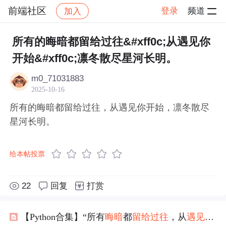
前端社区
登录
频道
加入
帖子详情
社区
前端社区
感慨
所有的晦暗都留给过往&#xff0c;从遇见你
开始&#xff0c;凛冬散尽星河长明。
m0_71031883
2025-10-16
所有的晦暗都留给过往，从遇见你开始，凛冬散尽
星河长明。
给本帖投票
22
回复
打赏
【Python合集】“所有
晦暗
都
留给
过往
，从
遇见
你开