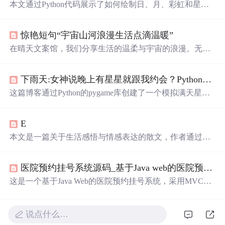
本文通过Python代码展示了如何绘制日、月、彩虹和星光
的美丽场景，利用turtle库创建出视觉效果。代码简洁易
懂，适合初学者。同时，文章还分享了与星空、月亮相关
惊艳短句“宇宙山河浪漫生活点滴温暖”
的诗意句子，增添艺术气息。
在晴天文案馆，我们分享生活的温柔与宇宙的浪漫。无论
是难过时的一块糖，还是睡前的原谅与醒来后的新生，都
让生活充满意义。
遇见
的天意，拥有的幸运，都是生活赐
下雨天:女神说晚上有星星就跟我约会？Python带你绘制满天
予的礼物。
这篇博客通过Python的pygame库创建了一个模拟满天星闪
烁并移动的效果，带领读者体验一场视觉上的星空盛宴。
代码中详细展示了如何设置窗口、绘制星星并实现它们的
E
动态移动，为编程爱好者提供了一次浪漫与技术的完美结
合。
本文是一篇关于生活感悟与情感表达的散文，作者通过诗
意的语言描绘了人们对美好生活的向往，包括对爱情、自
由、自然美景的追求，以及内心深处对平静与幸福的渴
医院预约挂号系统源码_基于Java web的医院预约挂号系统
望。
这是一个基于Java Web的医院预约挂号系统，采用MVC设
计模式，使用jsp、servlet、javabean等技术，适用于课程设
计学习。系统包含用户登录、注册及预约挂号信息的管理
功能。
说点什么…